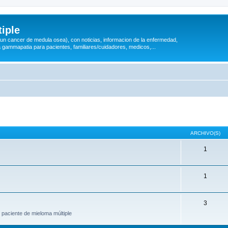
iple
 (un cancer de medula osea), con noticias, informacion de la enfermedad,
a gammapatia para pacientes, familiares/cuidadores, medicos,...
ARCHIVO(S)
1
1
3
 paciente de mieloma múltiple