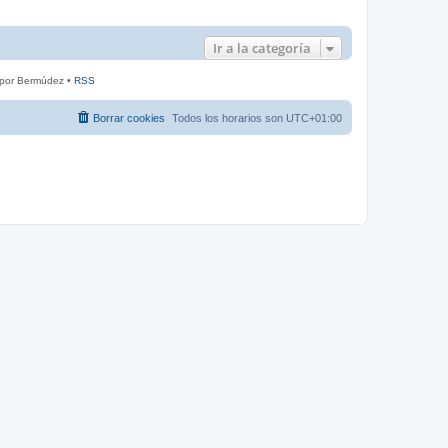
Ir a la categoría
 por Bermúdez •
RSS
Borrar cookies
Todos los horarios son
UTC+01:00