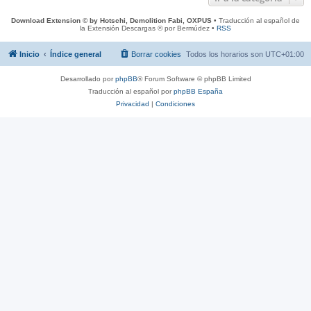
Download Extension © by Hotschi, Demolition Fabi, OXPUS
• Traducción al español de
la Extensión Descargas © por Bermúdez •
RSS
Inicio
Índice general
Borrar cookies
Todos los horarios son
UTC+01:00
Desarrollado por
phpBB
® Forum Software © phpBB Limited
Traducción al español por
phpBB España
Privacidad
|
Condiciones