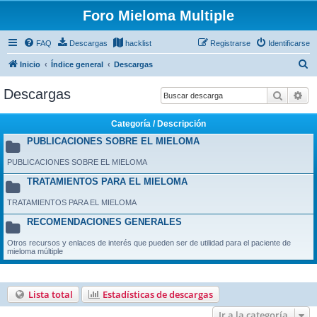
Foro Mieloma Multiple
FAQ
Descargas
hacklist
Registrarse
Identificarse
B
Inicio
Índice general
Descargas
u
Descargas
Buscar
Bú
s
c
Categoría / Descripción
a
PUBLICACIONES SOBRE EL MIELOMA
r
PUBLICACIONES SOBRE EL MIELOMA
TRATAMIENTOS PARA EL MIELOMA
TRATAMIENTOS PARA EL MIELOMA
RECOMENDACIONES GENERALES
Otros recursos y enlaces de interés que pueden ser de utilidad para el paciente de
mieloma múltiple
Lista total
Estadísticas de descargas
Ir a la categoría