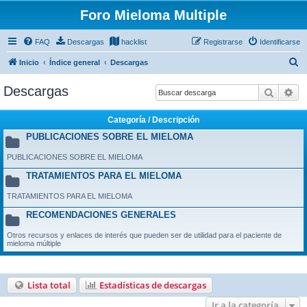
Foro Mieloma Multiple
FAQ
Descargas
hacklist
Registrarse
Identificarse
B
Inicio
Índice general
Descargas
u
Descargas
Buscar
Bú
s
c
Categoría / Descripción
a
PUBLICACIONES SOBRE EL MIELOMA
r
PUBLICACIONES SOBRE EL MIELOMA
TRATAMIENTOS PARA EL MIELOMA
TRATAMIENTOS PARA EL MIELOMA
RECOMENDACIONES GENERALES
Otros recursos y enlaces de interés que pueden ser de utilidad para el paciente de
mieloma múltiple
Lista total
Estadísticas de descargas
Ir a la categoría