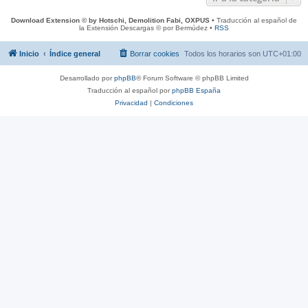
Download Extension © by Hotschi, Demolition Fabi, OXPUS
• Traducción al español de
la Extensión Descargas © por Bermúdez •
RSS
Inicio
Índice general
Borrar cookies
Todos los horarios son
UTC+01:00
Desarrollado por
phpBB
® Forum Software © phpBB Limited
Traducción al español por
phpBB España
Privacidad
|
Condiciones