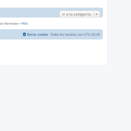
Ir a la categoría
 por Bermúdez •
RSS
Borrar cookies
Todos los horarios son
UTC+01:00