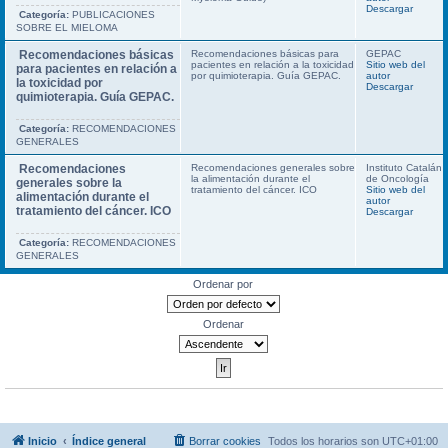
Descargar
Categoría:
PUBLICACIONES
SOBRE EL MIELOMA
Recomendaciones básicas
Recomendaciones básicas para
GEPAC
pacientes en relación a la toxicidad
Sitio web del
para pacientes en relación a
por quimioterapia. Guía GEPAC.
autor
la toxicidad por
Descargar
quimioterapia. Guía GEPAC.
Categoría:
RECOMENDACIONES
GENERALES
Recomendaciones
Recomendaciones generales sobre
Instituto Catalán
la alimentación durante el
de Oncología
generales sobre la
tratamiento del cáncer. ICO
Sitio web del
alimentación durante el
autor
tratamiento del cáncer. ICO
Descargar
Categoría:
RECOMENDACIONES
GENERALES
Ordenar por
Ordenar
Inicio
Índice general
Borrar cookies
Todos los horarios son
UTC+01:00