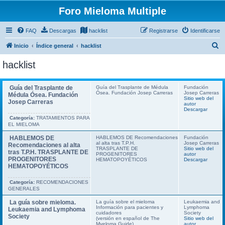
Foro Mieloma Multiple
FAQ
Descargas
hacklist
Registrarse
Identificarse
B
Inicio
Índice general
hacklist
u
hacklist
s
c
Guía del Trasplante de
Guía del Trasplante de Médula
Fundación
Ósea. Fundación Josep Carreras
Josep Carreras
a
Médula Ósea. Fundación
Sitio web del
Josep Carreras
autor
r
Descargar
Categoría:
TRATAMIENTOS PARA
EL MIELOMA
HABLEMOS DE
HABLEMOS DE Recomendaciones
Fundación
al alta tras T.P.H.
Josep Carreras
Recomendaciones al alta
TRASPLANTE DE
Sitio web del
tras T.P.H. TRASPLANTE DE
PROGENITORES
autor
PROGENITORES
HEMATOPOYÉTICOS
Descargar
HEMATOPOYÉTICOS
Categoría:
RECOMENDACIONES
GENERALES
La guía sobre mieloma.
La guía sobre el mieloma
Leukaemia and
Información para pacientes y
Lymphoma
Leukaemia and Lymphoma
cuidadores
Society
Society
(versión en español de The
Sitio web del
Myeloma Guide)
autor