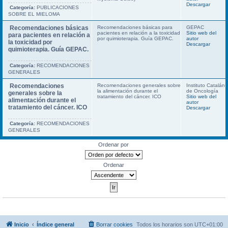
Descargar
Categoría:
PUBLICACIONES
SOBRE EL MIELOMA
Recomendaciones básicas
Recomendaciones básicas para
GEPAC
pacientes en relación a la toxicidad
Sitio web del
para pacientes en relación a
por quimioterapia. Guía GEPAC.
autor
la toxicidad por
Descargar
quimioterapia. Guía GEPAC.
Categoría:
RECOMENDACIONES
GENERALES
Recomendaciones
Recomendaciones generales sobre
Instituto Catalán
la alimentación durante el
de Oncología
generales sobre la
tratamiento del cáncer. ICO
Sitio web del
alimentación durante el
autor
tratamiento del cáncer. ICO
Descargar
Categoría:
RECOMENDACIONES
GENERALES
Ordenar por
Ordenar
Inicio
Índice general
Borrar cookies
Todos los horarios son
UTC+01:00