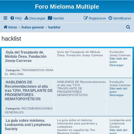
Foro Mieloma Multiple
FAQ
Descargas
hacklist
Registrarse
Identificarse
B
Inicio
Índice general
hacklist
u
hacklist
s
c
Guía del Trasplante de
Guía del Trasplante de Médula
Fundación
Ósea. Fundación Josep Carreras
Josep Carreras
a
Médula Ósea. Fundación
Sitio web del
Josep Carreras
autor
r
Descargar
Categoría:
TRATAMIENTOS PARA
EL MIELOMA
HABLEMOS DE
HABLEMOS DE Recomendaciones
Fundación
al alta tras T.P.H.
Josep Carreras
Recomendaciones al alta
TRASPLANTE DE
Sitio web del
tras T.P.H. TRASPLANTE DE
PROGENITORES
autor
PROGENITORES
HEMATOPOYÉTICOS
Descargar
HEMATOPOYÉTICOS
Categoría:
RECOMENDACIONES
GENERALES
La guía sobre mieloma.
La guía sobre el mieloma
Leukaemia and
Información para pacientes y
Lymphoma
Leukaemia and Lymphoma
cuidadores
Society
Society
(versión en español de The
Sitio web del
Myeloma Guide)
autor