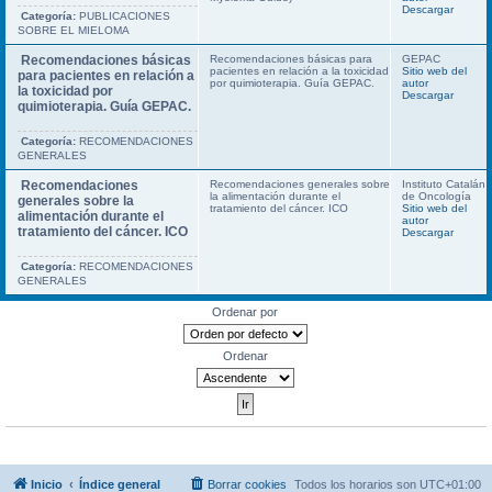
Descargar
Categoría:
PUBLICACIONES
SOBRE EL MIELOMA
Recomendaciones básicas
Recomendaciones básicas para
GEPAC
pacientes en relación a la toxicidad
Sitio web del
para pacientes en relación a
por quimioterapia. Guía GEPAC.
autor
la toxicidad por
Descargar
quimioterapia. Guía GEPAC.
Categoría:
RECOMENDACIONES
GENERALES
Recomendaciones
Recomendaciones generales sobre
Instituto Catalán
la alimentación durante el
de Oncología
generales sobre la
tratamiento del cáncer. ICO
Sitio web del
alimentación durante el
autor
tratamiento del cáncer. ICO
Descargar
Categoría:
RECOMENDACIONES
GENERALES
Ordenar por
Ordenar
Inicio
Índice general
Borrar cookies
Todos los horarios son
UTC+01:00