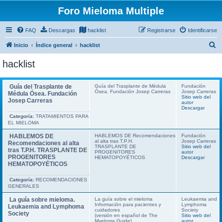
Foro Mieloma Multiple
FAQ
Descargas
hacklist
Registrarse
Identificarse
B
Inicio
Índice general
hacklist
u
hacklist
s
c
Guía del Trasplante de
Guía del Trasplante de Médula
Fundación
Ósea. Fundación Josep Carreras
Josep Carreras
a
Médula Ósea. Fundación
Sitio web del
Josep Carreras
autor
r
Descargar
Categoría:
TRATAMIENTOS PARA
EL MIELOMA
HABLEMOS DE
HABLEMOS DE Recomendaciones
Fundación
al alta tras T.P.H.
Josep Carreras
Recomendaciones al alta
TRASPLANTE DE
Sitio web del
tras T.P.H. TRASPLANTE DE
PROGENITORES
autor
PROGENITORES
HEMATOPOYÉTICOS
Descargar
HEMATOPOYÉTICOS
Categoría:
RECOMENDACIONES
GENERALES
La guía sobre mieloma.
La guía sobre el mieloma
Leukaemia and
Información para pacientes y
Lymphoma
Leukaemia and Lymphoma
cuidadores
Society
Society
(versión en español de The
Sitio web del
Myeloma Guide)
autor