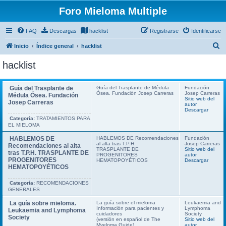
Foro Mieloma Multiple
FAQ
Descargas
hacklist
Registrarse
Identificarse
B
Inicio
Índice general
hacklist
u
hacklist
s
c
Guía del Trasplante de
Guía del Trasplante de Médula
Fundación
Ósea. Fundación Josep Carreras
Josep Carreras
a
Médula Ósea. Fundación
Sitio web del
Josep Carreras
autor
r
Descargar
Categoría:
TRATAMIENTOS PARA
EL MIELOMA
HABLEMOS DE
HABLEMOS DE Recomendaciones
Fundación
al alta tras T.P.H.
Josep Carreras
Recomendaciones al alta
TRASPLANTE DE
Sitio web del
tras T.P.H. TRASPLANTE DE
PROGENITORES
autor
PROGENITORES
HEMATOPOYÉTICOS
Descargar
HEMATOPOYÉTICOS
Categoría:
RECOMENDACIONES
GENERALES
La guía sobre mieloma.
La guía sobre el mieloma
Leukaemia and
Información para pacientes y
Lymphoma
Leukaemia and Lymphoma
cuidadores
Society
Society
(versión en español de The
Sitio web del
Myeloma Guide)
autor