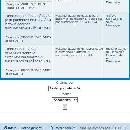
Descargar
Categoría:
PUBLICACIONES
SOBRE EL MIELOMA
Recomendaciones básicas
Recomendaciones básicas para
GEPAC
pacientes en relación a la toxicidad
Sitio web del
para pacientes en relación a
por quimioterapia. Guía GEPAC.
autor
la toxicidad por
Descargar
quimioterapia. Guía GEPAC.
Categoría:
RECOMENDACIONES
GENERALES
Recomendaciones
Recomendaciones generales sobre
Instituto Catalán
la alimentación durante el
de Oncología
generales sobre la
tratamiento del cáncer. ICO
Sitio web del
alimentación durante el
autor
tratamiento del cáncer. ICO
Descargar
Categoría:
RECOMENDACIONES
GENERALES
Ordenar por
Ordenar
Inicio
Índice general
Borrar cookies
Todos los horarios son
UTC+01:00