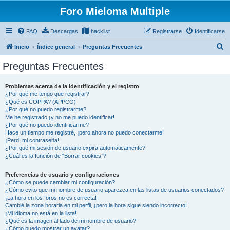
Foro Mieloma Multiple
FAQ
Descargas
hacklist
Registrarse
Identificarse
B
Inicio
Índice general
Preguntas Frecuentes
u
Preguntas Frecuentes
s
c
Problemas acerca de la identificación y el registro
¿Por qué me tengo que registrar?
a
¿Qué es COPPA? (APPCO)
r
¿Por qué no puedo registrarme?
Me he registrado ¡y no me puedo identificar!
¿Por qué no puedo identificarme?
Hace un tiempo me registré, ¡pero ahora no puedo conectarme!
¡Perdí mi contraseña!
¿Por qué mi sesión de usuario expira automáticamente?
¿Cuál es la función de “Borrar cookies”?
Preferencias de usuario y configuraciones
¿Cómo se puede cambiar mi configuración?
¿Cómo evito que mi nombre de usuario aparezca en las listas de usuarios conectados?
¡La hora en los foros no es correcta!
Cambié la zona horaria en mi perfil, ¡pero la hora sigue siendo incorrecto!
¡Mi idioma no está en la lista!
¿Qué es la imagen al lado de mi nombre de usuario?
¿Cómo puedo mostrar un avatar?