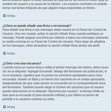
administración quién lo editó, aunque la mayoría de las veces el editor deja su
nombre de usuario y la causa de la edición. Los usuarios normales no podrán
borrar sus temas después de que alguien haya respondido al mismo.
Arriba
¿Cómo se puede añadir una firma a mi mensaje?
Para añadir una firma a sus mensajes debe crearla en el Panel de Control de
Usuario. Una vez creada, active la opción
Añadir firma
cuando publique un
mensaje. Puede asignar una firma por defecto a todos sus mensajes activando
la casilla correcta en su Panel de Control de Usuario. Para dejar de añadirla
en los mensajes, debe desactivar la opción
Añadir firma
dentro del perfil.
Arriba
¿Cómo creo una encuesta?
Cuando inicia un nuevo tema o edita el primer mensaje del mismo, debe hacer
clic en la etiqueta “Agregar Encuesta” debajo del formulario de publicación; si
no la visualiza, significa que no posee los permisos apropiados para crear
encuestas. Inserte un título y al menos dos opciones en el campo apropiado,
asegurándose de que cada opción se encuentre en la correspondiente línea
del formulario. También puede elegir el número de opciones que el usuario
puede seleccionar en la etiqueta “Opciones por usuario”, el tiempo límite en
días para la encuesta (0 para duración infinita) y por último la opción de
permitir a lo usuarios cambiar su votos.
Arriba