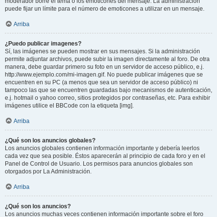
moderador borre el tema o los emoticones del mensaje. La administración
puede fijar un límite para el número de emoticones a utilizar en un mensaje.
Arriba
¿Puedo publicar imagenes?
Sí, las imágenes se pueden mostrar en sus mensajes. Si la administración
permite adjuntar archivos, puede subir la imagen directamente al foro. De otra
manera, debe guardar primero su foto en un servidor de acceso público, e.j.
http://www.ejemplo.com/mi-imagen.gif. No puede publicar imágenes que se
encuentren en su PC (a menos que sea un servidor de acceso público) ni
tampoco las que se encuentren guardadas bajo mecanismos de autenticación,
e.j. hotmail o yahoo correo, sitios protegidos por contraseñas, etc. Para exhibir
imágenes utilice el BBCode con la etiqueta [img].
Arriba
¿Qué son los anuncios globales?
Los anuncios globales contienen información importante y debería leerlos
cada vez que sea posible. Éstos aparecerán al principio de cada foro y en el
Panel de Control de Usuario. Los permisos para anuncios globales son
otorgados por La Administración.
Arriba
¿Qué son los anuncios?
Los anuncios muchas veces contienen información importante sobre el foro