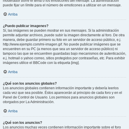
moderador borre el tema o los emoticones del mensaje. La administración
puede fijar un límite para el número de emoticones a utilizar en un mensaje.
Arriba
¿Puedo publicar imagenes?
Sí, las imágenes se pueden mostrar en sus mensajes. Si la administración
permite adjuntar archivos, puede subir la imagen directamente al foro. De otra
manera, debe guardar primero su foto en un servidor de acceso público, e.j.
http://www.ejemplo.com/mi-imagen.gif. No puede publicar imágenes que se
encuentren en su PC (a menos que sea un servidor de acceso público) ni
tampoco las que se encuentren guardadas bajo mecanismos de autenticación,
e.j. hotmail o yahoo correo, sitios protegidos por contraseñas, etc. Para exhibir
imágenes utilice el BBCode con la etiqueta [img].
Arriba
¿Qué son los anuncios globales?
Los anuncios globales contienen información importante y debería leerlos
cada vez que sea posible. Éstos aparecerán al principio de cada foro y en el
Panel de Control de Usuario. Los permisos para anuncios globales son
otorgados por La Administración.
Arriba
¿Qué son los anuncios?
Los anuncios muchas veces contienen información importante sobre el foro