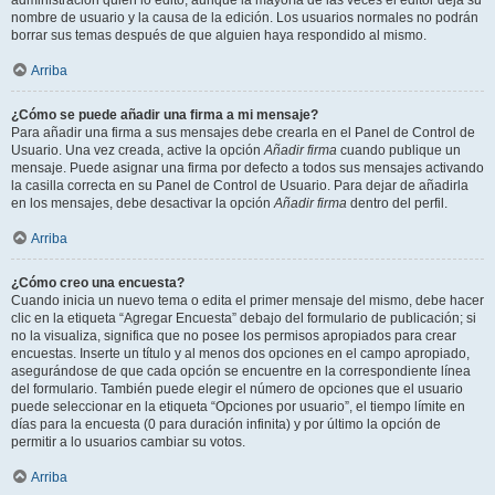
administración quién lo editó, aunque la mayoría de las veces el editor deja su
nombre de usuario y la causa de la edición. Los usuarios normales no podrán
borrar sus temas después de que alguien haya respondido al mismo.
Arriba
¿Cómo se puede añadir una firma a mi mensaje?
Para añadir una firma a sus mensajes debe crearla en el Panel de Control de
Usuario. Una vez creada, active la opción
Añadir firma
cuando publique un
mensaje. Puede asignar una firma por defecto a todos sus mensajes activando
la casilla correcta en su Panel de Control de Usuario. Para dejar de añadirla
en los mensajes, debe desactivar la opción
Añadir firma
dentro del perfil.
Arriba
¿Cómo creo una encuesta?
Cuando inicia un nuevo tema o edita el primer mensaje del mismo, debe hacer
clic en la etiqueta “Agregar Encuesta” debajo del formulario de publicación; si
no la visualiza, significa que no posee los permisos apropiados para crear
encuestas. Inserte un título y al menos dos opciones en el campo apropiado,
asegurándose de que cada opción se encuentre en la correspondiente línea
del formulario. También puede elegir el número de opciones que el usuario
puede seleccionar en la etiqueta “Opciones por usuario”, el tiempo límite en
días para la encuesta (0 para duración infinita) y por último la opción de
permitir a lo usuarios cambiar su votos.
Arriba