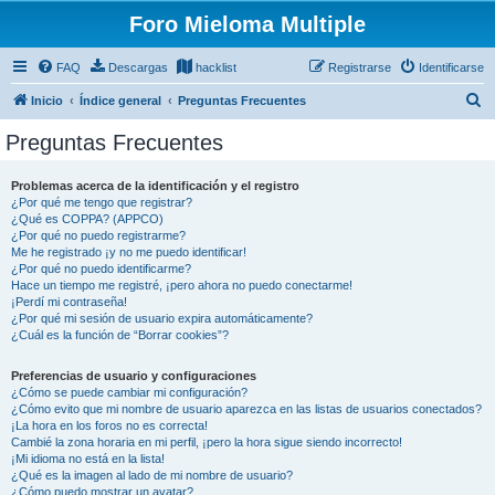
Foro Mieloma Multiple
FAQ
Descargas
hacklist
Registrarse
Identificarse
B
Inicio
Índice general
Preguntas Frecuentes
u
Preguntas Frecuentes
s
c
Problemas acerca de la identificación y el registro
¿Por qué me tengo que registrar?
a
¿Qué es COPPA? (APPCO)
r
¿Por qué no puedo registrarme?
Me he registrado ¡y no me puedo identificar!
¿Por qué no puedo identificarme?
Hace un tiempo me registré, ¡pero ahora no puedo conectarme!
¡Perdí mi contraseña!
¿Por qué mi sesión de usuario expira automáticamente?
¿Cuál es la función de “Borrar cookies”?
Preferencias de usuario y configuraciones
¿Cómo se puede cambiar mi configuración?
¿Cómo evito que mi nombre de usuario aparezca en las listas de usuarios conectados?
¡La hora en los foros no es correcta!
Cambié la zona horaria en mi perfil, ¡pero la hora sigue siendo incorrecto!
¡Mi idioma no está en la lista!
¿Qué es la imagen al lado de mi nombre de usuario?
¿Cómo puedo mostrar un avatar?