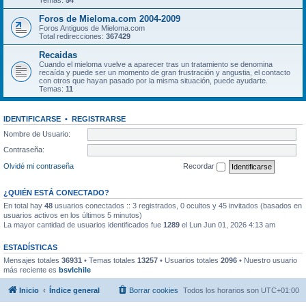
Temas:
54
Foros de Mieloma.com 2004-2009
Foros Antiguos de Mieloma.com
Total redirecciones:
367429
Recaidas
Cuando el mieloma vuelve a aparecer tras un tratamiento se denomina
recaída y puede ser un momento de gran frustración y angustia, el contacto
con otros que hayan pasado por la misma situación, puede ayudarte.
Temas:
11
IDENTIFICARSE
•
REGISTRARSE
Nombre de Usuario:
Contraseña:
Olvidé mi contraseña
Recordar
¿QUIÉN ESTÁ CONECTADO?
En total hay
48
usuarios conectados :: 3 registrados, 0 ocultos y 45 invitados (basados en
usuarios activos en los últimos 5 minutos)
La mayor cantidad de usuarios identificados fue
1289
el Lun Jun 01, 2026 4:13 am
ESTADÍSTICAS
Mensajes totales
36931
• Temas totales
13257
• Usuarios totales
2096
• Nuestro usuario
más reciente es
bsvlchile
Inicio
Índice general
Borrar cookies
Todos los horarios son
UTC+01:00