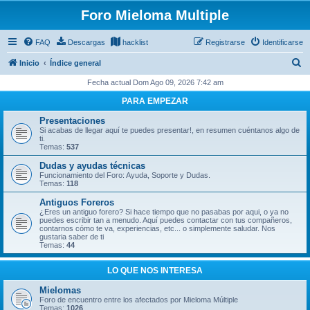
Foro Mieloma Multiple
FAQ
Descargas
hacklist
Registrarse
Identificarse
B
Inicio
Índice general
u
Fecha actual Dom Ago 09, 2026 7:42 am
s
PARA EMPEZAR
c
Presentaciones
a
Si acabas de llegar aquí te puedes presentar!, en resumen cuéntanos algo de
ti.
r
Temas:
537
Dudas y ayudas técnicas
Funcionamiento del Foro: Ayuda, Soporte y Dudas.
Temas:
118
Antiguos Foreros
¿Eres un antiguo forero? Si hace tiempo que no pasabas por aqui, o ya no
puedes escribir tan a menudo. Aquí puedes contactar con tus compañeros,
contarnos cómo te va, experiencias, etc... o simplemente saludar. Nos
gustaria saber de ti
Temas:
44
LO QUE NOS INTERESA
Mielomas
Foro de encuentro entre los afectados por Mieloma Múltiple
Temas:
1026