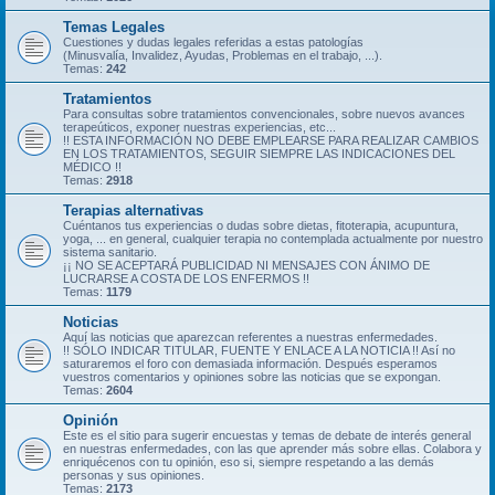
Temas Legales
Cuestiones y dudas legales referidas a estas patologías
(Minusvalía, Invalidez, Ayudas, Problemas en el trabajo, ...).
Temas:
242
Tratamientos
Para consultas sobre tratamientos convencionales, sobre nuevos avances
terapeúticos, exponer nuestras experiencias, etc...
!! ESTA INFORMACIÓN NO DEBE EMPLEARSE PARA REALIZAR CAMBIOS
EN LOS TRATAMIENTOS, SEGUIR SIEMPRE LAS INDICACIONES DEL
MÉDICO !!
Temas:
2918
Terapias alternativas
Cuéntanos tus experiencias o dudas sobre dietas, fitoterapia, acupuntura,
yoga, ... en general, cualquier terapia no contemplada actualmente por nuestro
sistema sanitario.
¡¡ NO SE ACEPTARÁ PUBLICIDAD NI MENSAJES CON ÁNIMO DE
LUCRARSE A COSTA DE LOS ENFERMOS !!
Temas:
1179
Noticias
Aquí las noticias que aparezcan referentes a nuestras enfermedades.
!! SÓLO INDICAR TITULAR, FUENTE Y ENLACE A LA NOTICIA !! Así no
saturaremos el foro con demasiada información. Después esperamos
vuestros comentarios y opiniones sobre las noticias que se expongan.
Temas:
2604
Opinión
Este es el sitio para sugerir encuestas y temas de debate de interés general
en nuestras enfermedades, con las que aprender más sobre ellas. Colabora y
enriquécenos con tu opinión, eso si, siempre respetando a las demás
personas y sus opiniones.
Temas:
2173