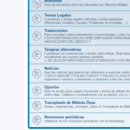
Mielomas
Foro de encuentro entre los afectados por Mieloma Múltiple
Temas Legales
Cuestiones y dudas legales referidas a estas patologías
(Minusvalía, Invalidez, Ayudas, Problemas en el trabajo, ...).
Tratamientos
Para consultas sobre tratamientos convencionales, sobre nu
!! ESTA INFORMACIÓN NO DEBE EMPLEARSE PARA REA
INDICACIONES DEL MÉDICO !!
Terapias alternativas
Cuéntanos tus experiencias o dudas sobre dietas, fitoterapia
actualmente por nuestro sistema sanitario.
¡¡ NO SE ACEPTARÁ PUBLICIDAD NI MENSAJES CON ÁN
Noticias
Aquí las noticias que aparezcan referentes a nuestras enfe
!! SÓLO INDICAR TITULAR, FUENTE Y ENLACE A LA NOTICIA 
esperamos vuestros comentarios y opiniones sobre las noti
Opinión
Este es el sitio para sugerir encuestas y temas de debate 
sobre ellas. Colabora y enriquécenos con tu opinión, eso si
Transplante de Médula Ósea
Dudas, experiencias, consejos, sobre el Transplante de M
Revisiones periódicas
Hablanos de tus revisiones periódicas con el hematólogo