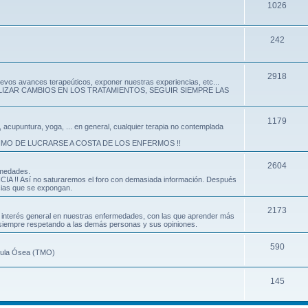
1026
242
2918
evos avances terapeúticos, exponer nuestras experiencias, etc...
LIZAR CAMBIOS EN LOS TRATAMIENTOS, SEGUIR SIEMPRE LAS
1179
, acupuntura, yoga, ... en general, cualquier terapia no contemplada
IMO DE LUCRARSE A COSTA DE LOS ENFERMOS !!
2604
rmedades.
!! Así no saturaremos el foro con demasiada información. Después
cias que se expongan.
2173
de interés general en nuestras enfermedades, con las que aprender más
, siempre respetando a las demás personas y sus opiniones.
590
édula Ósea (TMO)
145