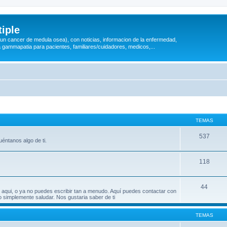
iple
 (un cancer de medula osea), con noticias, informacion de la enfermedad,
a gammapatia para pacientes, familiares/cuidadores, medicos,...
TEMAS
537
éntanos algo de ti.
118
44
 aqui, o ya no puedes escribir tan a menudo. Aquí puedes contactar con
o simplemente saludar. Nos gustaria saber de ti
TEMAS