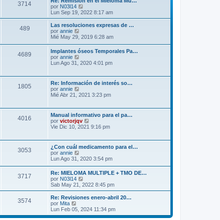
Re: Remisión en el Mieloma Mú…
e
3714
n
o
V
por
N03l14
s
m
e
Lun Sep 19, 2022 8:17 am
a
e
r
j
n
ú
Las resoluciones expresas de …
e
489
s
l
V
por
annie
a
t
e
Mié May 29, 2019 6:28 am
j
i
r
e
m
ú
Implantes óseos Temporales Pa…
o
4689
l
V
por
annie
m
t
e
Lun Ago 31, 2020 4:01 pm
e
i
r
n
m
ú
s
o
l
a
Re: Información de interés so…
m
1805
t
V
j
por
annie
e
i
e
e
Mié Abr 21, 2021 3:23 pm
n
m
r
s
o
ú
a
m
l
j
Manual informativo para el pa…
e
4016
t
e
V
por
victorjqv
n
i
e
Vie Dic 10, 2021 9:16 pm
s
m
r
a
o
ú
j
m
l
e
¿Con cuál medicamento para el…
e
3053
t
V
por
annie
n
i
e
Lun Ago 31, 2020 3:54 pm
s
m
r
a
o
ú
j
Re: MIELOMA MULTIPLE + TMO DE…
m
3717
l
e
V
por
N03l14
e
t
e
Sab May 21, 2022 8:45 pm
n
i
r
s
m
ú
a
Re: Revisiones enero-abril 20…
o
3574
l
V
j
por
Mita
m
t
e
e
Lun Feb 05, 2024 11:34 pm
e
i
r
n
m