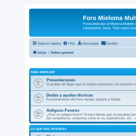
Foro Mieloma Mult
Portal dedicado al Mieloma Multiple
tratamientos, foros. Todo sobre est
Enlaces rápidos
FAQ
Descargas
hacklist
Inicio
Índice general
PARA EMPEZAR
Presentaciones
Si acabas de llegar aquí te puedes presentar!, en resumen cu
Dudas y ayudas técnicas
Funcionamiento del Foro: Ayuda, Soporte y Dudas.
Antiguos Foreros
¿Eres un antiguo forero? Si hace tiempo que no pasabas por
tus compañeros, contarnos cómo te va, experiencias, etc... 
LO QUE NOS INTERESA