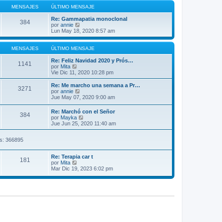
ú
s
o
l
MENSAJES
ÚLTIMO MENSAJE
a
m
t
j
e
i
Re: Gammapatia monoclonal
e
384
n
m
V
por
annie
s
o
e
Lun May 18, 2020 8:57 am
a
m
r
j
e
ú
e
n
l
MENSAJES
ÚLTIMO MENSAJE
s
t
a
i
Re: Feliz Navidad 2020 y Prós…
1141
j
V
m
por
Mita
e
e
o
Vie Dic 11, 2020 10:28 pm
r
m
ú
e
Re: Me marcho una semana a Pr…
3271
l
n
V
por
annie
t
s
e
Jue May 07, 2020 9:00 am
i
a
r
m
j
ú
Re: Marchó con el Señor
o
e
384
l
V
por
Mayka
m
t
e
Jue Jun 25, 2020 11:40 am
e
i
r
n
m
ú
s
o
es: 366895
l
a
m
t
j
e
i
e
n
Re: Terapia car t
m
181
V
s
por
Mita
o
e
a
Mar Dic 19, 2023 6:02 pm
m
r
j
e
ú
e
n
l
s
t
a
i
j
m
e
o
m
e