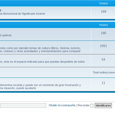
TEMAS
o
168
a Monoclonal de Significado Incierto
TEMAS
190
ú quieras.
1051
nes como por ejemplo temas de cultura (libros, historia, turismo,
or, chistes) y otras actividades y entretenimientos para compartir
54
ros, este es el espacio indicado para que puedas despedirte de todos.
Total redireccion
11
 denomina recaída y puede ser un momento de gran frustración y
ma situación, puede ayudarte.
Olvidé mi contraseña
|
Recordar