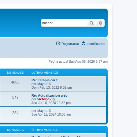
Buscar
Búsqueda avanza
Registrarse
Identificarse
Fecha actual Sab Ago 08, 2026 3:37 am
MENSAJES
ÚLTIMO MENSAJE
Re: Terapia car t
4866
V
por
Mayka
e
Dom Feb 13, 2022 9:02 pm
r
ú
Re: Actualizacion web
543
l
V
por
victorjqv
t
e
Jue Jul 16, 2020 12:32 pm
i
r
m
ú
V
por
Mayka
284
o
l
e
Jue Abr 11, 2024 10:55 am
m
t
r
e
i
ú
n
m
l
s
o
t
MENSAJES
ÚLTIMO MENSAJE
a
m
i
j
e
m