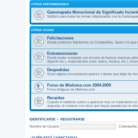
OTRAS ENFERMEDADES
Gammapatia Monoclonal de Significado Inciert
Subforo para tratar los temas relacionados con la Gammapati
OTRAS COSAS
Felicitaciones
Donde podemos felicitarnos un Cumpleaños, Santo o lo que t
Entretenimiento
Donde poder compartir con el resto de foreros nuestras aficio
deporte etc.), espectáculos (cine, teatro, música, etc.), (hum
Despedidas
Si por alguna circunstancia quieres o tienes que dejar los fo
Foros de Mieloma.com 2004-2009
Foros Antiguos de Mieloma.com
Recaidas
Cuando el mieloma vuelve a aparecer tras un tratamiento se
angustia, el contacto con otros que hayan pasado por la mis
IDENTIFICARSE
•
REGISTRARSE
Nombre de Usuario:
Contraseña:
¿QUIÉN ESTÁ CONECTADO?