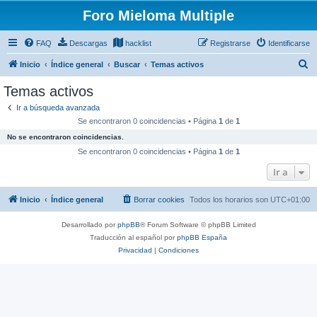
Foro Mieloma Multiple
FAQ
Descargas
hacklist
Registrarse
Identificarse
B
Inicio
Índice general
Buscar
Temas activos
u
Temas activos
s
Ir a búsqueda avanzada
c
Se encontraron 0 coincidencias • Página
1
de
1
a
No se encontraron coincidencias.
r
Se encontraron 0 coincidencias • Página
1
de
1
Ir a
Inicio
Índice general
Borrar cookies
Todos los horarios son
UTC+01:00
Desarrollado por
phpBB
® Forum Software © phpBB Limited
Traducción al español por
phpBB España
Privacidad
|
Condiciones