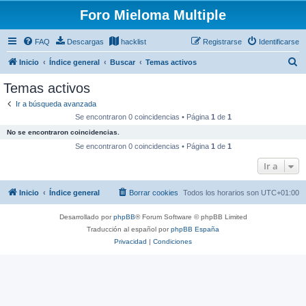
Foro Mieloma Multiple
FAQ
Descargas
hacklist
Registrarse
Identificarse
B
Inicio
Índice general
Buscar
Temas activos
u
Temas activos
s
Ir a búsqueda avanzada
c
Se encontraron 0 coincidencias • Página
1
de
1
a
No se encontraron coincidencias.
r
Se encontraron 0 coincidencias • Página
1
de
1
Ir a
Inicio
Índice general
Borrar cookies
Todos los horarios son
UTC+01:00
Desarrollado por
phpBB
® Forum Software © phpBB Limited
Traducción al español por
phpBB España
Privacidad
|
Condiciones