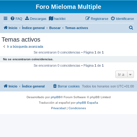
Foro Mieloma Multiple
FAQ
Descargas
hacklist
Registrarse
Identificarse
B
Inicio
Índice general
Buscar
Temas activos
u
Temas activos
s
Ir a búsqueda avanzada
c
Se encontraron 0 coincidencias • Página
1
de
1
a
No se encontraron coincidencias.
r
Se encontraron 0 coincidencias • Página
1
de
1
Ir a
Inicio
Índice general
Borrar cookies
Todos los horarios son
UTC+01:00
Desarrollado por
phpBB
® Forum Software © phpBB Limited
Traducción al español por
phpBB España
Privacidad
|
Condiciones