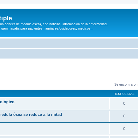
iple
 (un cancer de medula osea), con noticias, informacion de la enfermedad,
a gammapatia para pacientes, familiares/cuidadores, medicos,...
Se encontraron
RESPUESTAS
tológico
0
médula ósea se reduce a la mitad
0
0