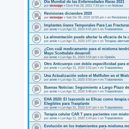
Día Mundial de las Enfermedades Raras 2021
por
victorjqv
»
Dom Feb 28, 2021 7:43 pm
» en
Noticias
Revisiones diciembre 2020
por
victorjqv
»
Sab Dic 05, 2020 10:59 pm
» en
Revisiones 
Implantes óseos Temporales Para Las Fractura
por
annie
»
Lun Ago 31, 2020 4:01 pm
» en
Tratamientos
La alimentación puede afectar la eficacia de la
por
annie
»
Lun Ago 31, 2020 3:57 pm
» en
Terapias alternat
¿Con cuál medicamento para el mieloma tendrá 
Mayo Scottsdale desarroll
por
annie
»
Lun Ago 31, 2020 3:54 pm
» en
Opinión
Otro Anticuerpo con doble especificidad para e
por
annie
»
Lun Ago 31, 2020 3:52 pm
» en
Tratamientos
Una Actualización sobre el Melflufen en el Mie
por
annie
»
Lun Ago 31, 2020 3:50 pm
» en
Tratamientos
Buenas Noticias: Seguimiento a Largo Plazo de
por
annie
»
Lun Ago 31, 2020 3:48 pm
» en
Tratamientos
EHA 2020: El Ixazomib es Eficaz como terapia
Elegibles para Trasplante
por
annie
»
Lun Ago 31, 2020 3:47 pm
» en
Tratamientos
Terapia celular CAR T para pacientes con mielo
por
annie
»
Lun Ago 31, 2020 3:44 pm
» en
Tratamientos
Evolución en los tratamientos para mieloma mú