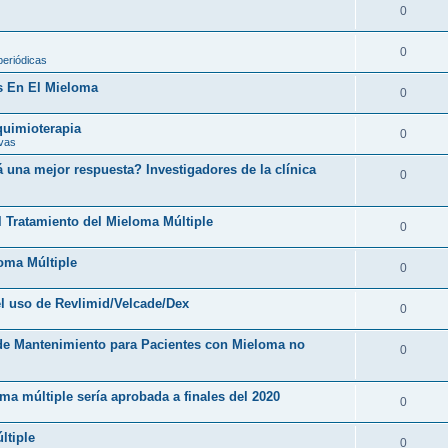
0
0
periódicas
s En El Mieloma
0
 quimioterapia
0
ivas
una mejor respuesta? Investigadores de la clínica
0
l Tratamiento del Mieloma Múltiple
0
loma Múltiple
0
l uso de Revlimid/Velcade/Dex
0
 de Mantenimiento para Pacientes con Mieloma no
0
ma múltiple sería aprobada a finales del 2020
0
ltiple
0