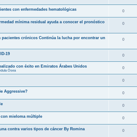
acientes con enfermedades hematológicas
0
ermedad mínima residual ayuda a conocer el pronóstico
0
 pacientes crónicos Continúa la lucha por encontrar un
0
ID-19
0
realizado con éxito en Emiratos Árabes Unidos
0
édula Ósea
0
Be Aggressive?
0
le
0
 con mieloma múltiple
0
cuna contra varios tipos de cáncer By Romina
0