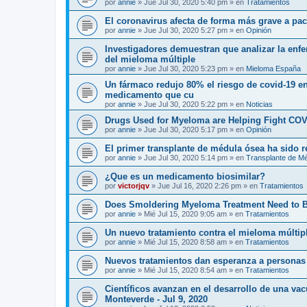
por
annie
»
Jue Jul 30, 2020 5:40 pm
» en
Tratamientos
El coronavirus afecta de forma más grave a p
por
annie
»
Jue Jul 30, 2020 5:27 pm
» en
Opinión
Investigadores demuestran que analizar la enf
del mieloma múltiple
por
annie
»
Jue Jul 30, 2020 5:23 pm
» en
Mieloma España
Un fármaco redujo 80% el riesgo de covid-19 en
medicamento que cu
por
annie
»
Jue Jul 30, 2020 5:22 pm
» en
Noticias
Drugs Used for Myeloma are Helping Fight COV
por
annie
»
Jue Jul 30, 2020 5:17 pm
» en
Opinión
El primer transplante de médula ósea ha sido 
por
annie
»
Jue Jul 30, 2020 5:14 pm
» en
Transplante de M
¿Que es un medicamento biosimilar?
por
victorjqv
»
Jue Jul 16, 2020 2:26 pm
» en
Tratamientos
Does Smoldering Myeloma Treatment Need to 
por
annie
»
Mié Jul 15, 2020 9:05 am
» en
Tratamientos
Un nuevo tratamiento contra el mieloma múltip
por
annie
»
Mié Jul 15, 2020 8:58 am
» en
Tratamientos
Nuevos tratamientos dan esperanza a personas
por
annie
»
Mié Jul 15, 2020 8:54 am
» en
Tratamientos
Científicos avanzan en el desarrollo de una va
Monteverde - Jul 9, 2020