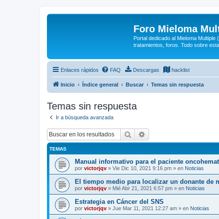
Foro Mieloma Mult
Portal dedicado al Mieloma Multiple
tratamientos, foros. Todo sobre est
Enlaces rápidos
FAQ
Descargas
hacklist
Inicio
Índice general
Buscar
Temas sin respuesta
Temas sin respuesta
Ir a búsqueda avanzada
Buscar
Búsqueda avanzada
TEMAS
Manual informativo para el paciente oncohema
por
victorjqv
»
Vie Dic 10, 2021 9:16 pm
» en
Noticias
El tiempo medio para localizar un donante de 
por
victorjqv
»
Mié Abr 21, 2021 6:57 pm
» en
Noticias
Estrategia en Cáncer del SNS
por
victorjqv
»
Jue Mar 11, 2021 12:27 am
» en
Noticias