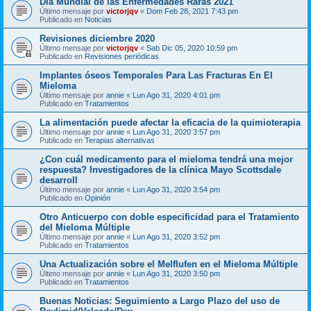
Día Mundial de las Enfermedades Raras 2021
Último mensaje por
victorjqv
«
Dom Feb 28, 2021 7:43 pm
Publicado en
Noticias
Revisiones diciembre 2020
Último mensaje por
victorjqv
«
Sab Dic 05, 2020 10:59 pm
Publicado en
Revisiones periódicas
Implantes óseos Temporales Para Las Fracturas En El
Mieloma
Último mensaje por
annie
«
Lun Ago 31, 2020 4:01 pm
Publicado en
Tratamientos
La alimentación puede afectar la eficacia de la quimioterapia
Último mensaje por
annie
«
Lun Ago 31, 2020 3:57 pm
Publicado en
Terapias alternativas
¿Con cuál medicamento para el mieloma tendrá una mejor
respuesta? Investigadores de la clínica Mayo Scottsdale
desarroll
Último mensaje por
annie
«
Lun Ago 31, 2020 3:54 pm
Publicado en
Opinión
Otro Anticuerpo con doble especificidad para el Tratamiento
del Mieloma Múltiple
Último mensaje por
annie
«
Lun Ago 31, 2020 3:52 pm
Publicado en
Tratamientos
Una Actualización sobre el Melflufen en el Mieloma Múltiple
Último mensaje por
annie
«
Lun Ago 31, 2020 3:50 pm
Publicado en
Tratamientos
Buenas Noticias: Seguimiento a Largo Plazo del uso de