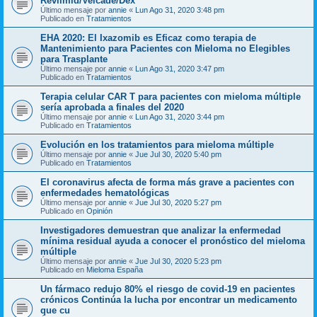
Revlimid/Velcade/Dex
Último mensaje por
annie
«
Lun Ago 31, 2020 3:48 pm
Publicado en
Tratamientos
EHA 2020: El Ixazomib es Eficaz como terapia de
Mantenimiento para Pacientes con Mieloma no Elegibles
para Trasplante
Último mensaje por
annie
«
Lun Ago 31, 2020 3:47 pm
Publicado en
Tratamientos
Terapia celular CAR T para pacientes con mieloma múltiple
sería aprobada a finales del 2020
Último mensaje por
annie
«
Lun Ago 31, 2020 3:44 pm
Publicado en
Tratamientos
Evolución en los tratamientos para mieloma múltiple
Último mensaje por
annie
«
Jue Jul 30, 2020 5:40 pm
Publicado en
Tratamientos
El coronavirus afecta de forma más grave a pacientes con
enfermedades hematológicas
Último mensaje por
annie
«
Jue Jul 30, 2020 5:27 pm
Publicado en
Opinión
Investigadores demuestran que analizar la enfermedad
mínima residual ayuda a conocer el pronóstico del mieloma
múltiple
Último mensaje por
annie
«
Jue Jul 30, 2020 5:23 pm
Publicado en
Mieloma España
Un fármaco redujo 80% el riesgo de covid-19 en pacientes
crónicos Continúa la lucha por encontrar un medicamento
que cu