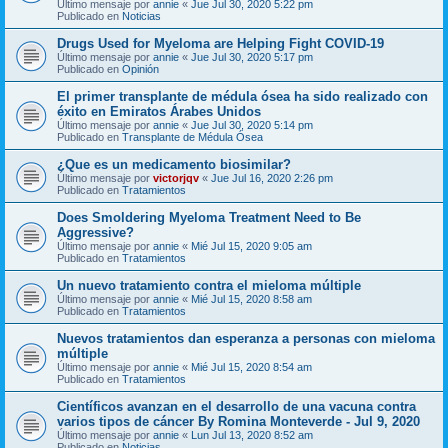
Último mensaje por
annie
«
Jue Jul 30, 2020 5:22 pm
Publicado en
Noticias
Drugs Used for Myeloma are Helping Fight COVID-19
Último mensaje por
annie
«
Jue Jul 30, 2020 5:17 pm
Publicado en
Opinión
El primer transplante de médula ósea ha sido realizado con
éxito en Emiratos Árabes Unidos
Último mensaje por
annie
«
Jue Jul 30, 2020 5:14 pm
Publicado en
Transplante de Médula Ósea
¿Que es un medicamento biosimilar?
Último mensaje por
victorjqv
«
Jue Jul 16, 2020 2:26 pm
Publicado en
Tratamientos
Does Smoldering Myeloma Treatment Need to Be
Aggressive?
Último mensaje por
annie
«
Mié Jul 15, 2020 9:05 am
Publicado en
Tratamientos
Un nuevo tratamiento contra el mieloma múltiple
Último mensaje por
annie
«
Mié Jul 15, 2020 8:58 am
Publicado en
Tratamientos
Nuevos tratamientos dan esperanza a personas con mieloma
múltiple
Último mensaje por
annie
«
Mié Jul 15, 2020 8:54 am
Publicado en
Tratamientos
Científicos avanzan en el desarrollo de una vacuna contra
varios tipos de cáncer By Romina Monteverde - Jul 9, 2020
Último mensaje por
annie
«
Lun Jul 13, 2020 8:52 am
Publicado en
Noticias