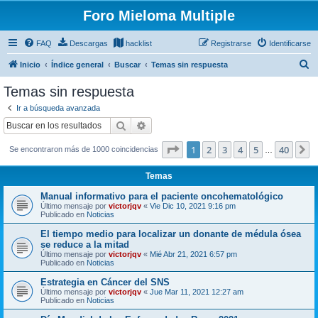
Foro Mieloma Multiple
FAQ
Descargas
hacklist
Registrarse
Identificarse
B
Inicio
Índice general
Buscar
Temas sin respuesta
u
Temas sin respuesta
s
Ir a búsqueda avanzada
c
Buscar
Búsqueda avanzada
a
Página
1
de
40
1
2
3
4
5
40
S
Se encontraron más de 1000 coincidencias
r
…
Temas
Manual informativo para el paciente oncohematológico
Último mensaje por
victorjqv
«
Vie Dic 10, 2021 9:16 pm
Publicado en
Noticias
El tiempo medio para localizar un donante de médula ósea
se reduce a la mitad
Último mensaje por
victorjqv
«
Mié Abr 21, 2021 6:57 pm
Publicado en
Noticias
Estrategia en Cáncer del SNS
Último mensaje por
victorjqv
«
Jue Mar 11, 2021 12:27 am
Publicado en
Noticias