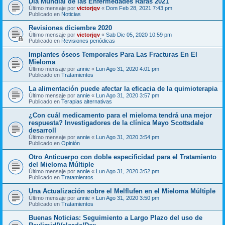
Día Mundial de las Enfermedades Raras 2021
Último mensaje por
victorjqv
«
Dom Feb 28, 2021 7:43 pm
Publicado en
Noticias
Revisiones diciembre 2020
Último mensaje por
victorjqv
«
Sab Dic 05, 2020 10:59 pm
Publicado en
Revisiones periódicas
Implantes óseos Temporales Para Las Fracturas En El
Mieloma
Último mensaje por
annie
«
Lun Ago 31, 2020 4:01 pm
Publicado en
Tratamientos
La alimentación puede afectar la eficacia de la quimioterapia
Último mensaje por
annie
«
Lun Ago 31, 2020 3:57 pm
Publicado en
Terapias alternativas
¿Con cuál medicamento para el mieloma tendrá una mejor
respuesta? Investigadores de la clínica Mayo Scottsdale
desarroll
Último mensaje por
annie
«
Lun Ago 31, 2020 3:54 pm
Publicado en
Opinión
Otro Anticuerpo con doble especificidad para el Tratamiento
del Mieloma Múltiple
Último mensaje por
annie
«
Lun Ago 31, 2020 3:52 pm
Publicado en
Tratamientos
Una Actualización sobre el Melflufen en el Mieloma Múltiple
Último mensaje por
annie
«
Lun Ago 31, 2020 3:50 pm
Publicado en
Tratamientos
Buenas Noticias: Seguimiento a Largo Plazo del uso de