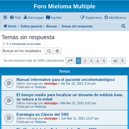
Foro Mieloma Multiple
FAQ
Descargas
hacklist
Registrarse
Identificarse
B
Inicio
Índice general
Buscar
Temas sin respuesta
u
Temas sin respuesta
s
Ir a búsqueda avanzada
c
Buscar
Búsqueda avanzada
a
Página
1
de
40
1
2
3
4
5
40
S
Se encontraron más de 1000 coincidencias
r
…
Temas
Manual informativo para el paciente oncohematológico
Último mensaje por
victorjqv
«
Vie Dic 10, 2021 9:16 pm
Publicado en
Noticias
El tiempo medio para localizar un donante de médula ósea
se reduce a la mitad
Último mensaje por
victorjqv
«
Mié Abr 21, 2021 6:57 pm
Publicado en
Noticias
Estrategia en Cáncer del SNS
Último mensaje por
victorjqv
«
Jue Mar 11, 2021 12:27 am
Publicado en
Noticias