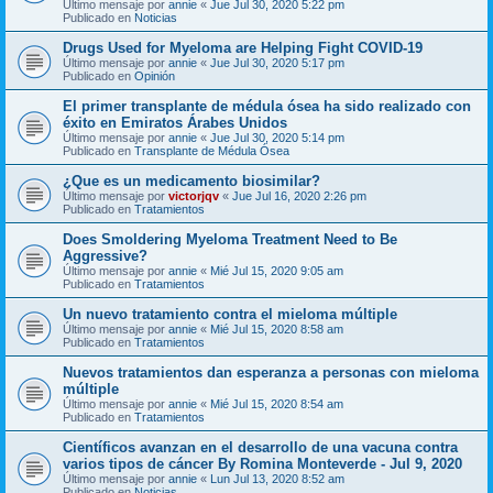
Último mensaje por
annie
«
Jue Jul 30, 2020 5:22 pm
Publicado en
Noticias
Drugs Used for Myeloma are Helping Fight COVID-19
Último mensaje por
annie
«
Jue Jul 30, 2020 5:17 pm
Publicado en
Opinión
El primer transplante de médula ósea ha sido realizado con
éxito en Emiratos Árabes Unidos
Último mensaje por
annie
«
Jue Jul 30, 2020 5:14 pm
Publicado en
Transplante de Médula Ósea
¿Que es un medicamento biosimilar?
Último mensaje por
victorjqv
«
Jue Jul 16, 2020 2:26 pm
Publicado en
Tratamientos
Does Smoldering Myeloma Treatment Need to Be
Aggressive?
Último mensaje por
annie
«
Mié Jul 15, 2020 9:05 am
Publicado en
Tratamientos
Un nuevo tratamiento contra el mieloma múltiple
Último mensaje por
annie
«
Mié Jul 15, 2020 8:58 am
Publicado en
Tratamientos
Nuevos tratamientos dan esperanza a personas con mieloma
múltiple
Último mensaje por
annie
«
Mié Jul 15, 2020 8:54 am
Publicado en
Tratamientos
Científicos avanzan en el desarrollo de una vacuna contra
varios tipos de cáncer By Romina Monteverde - Jul 9, 2020
Último mensaje por
annie
«
Lun Jul 13, 2020 8:52 am
Publicado en
Noticias