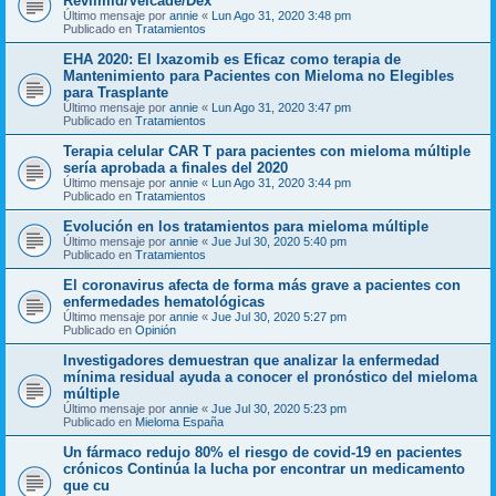
Revlimid/Velcade/Dex
Último mensaje por
annie
«
Lun Ago 31, 2020 3:48 pm
Publicado en
Tratamientos
EHA 2020: El Ixazomib es Eficaz como terapia de
Mantenimiento para Pacientes con Mieloma no Elegibles
para Trasplante
Último mensaje por
annie
«
Lun Ago 31, 2020 3:47 pm
Publicado en
Tratamientos
Terapia celular CAR T para pacientes con mieloma múltiple
sería aprobada a finales del 2020
Último mensaje por
annie
«
Lun Ago 31, 2020 3:44 pm
Publicado en
Tratamientos
Evolución en los tratamientos para mieloma múltiple
Último mensaje por
annie
«
Jue Jul 30, 2020 5:40 pm
Publicado en
Tratamientos
El coronavirus afecta de forma más grave a pacientes con
enfermedades hematológicas
Último mensaje por
annie
«
Jue Jul 30, 2020 5:27 pm
Publicado en
Opinión
Investigadores demuestran que analizar la enfermedad
mínima residual ayuda a conocer el pronóstico del mieloma
múltiple
Último mensaje por
annie
«
Jue Jul 30, 2020 5:23 pm
Publicado en
Mieloma España
Un fármaco redujo 80% el riesgo de covid-19 en pacientes
crónicos Continúa la lucha por encontrar un medicamento
que cu