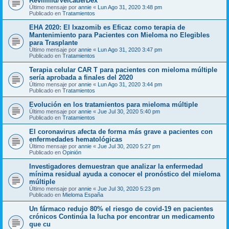
Revlimid/Velcade/Dex
Último mensaje por
annie
«
Lun Ago 31, 2020 3:48 pm
Publicado en
Tratamientos
EHA 2020: El Ixazomib es Eficaz como terapia de
Mantenimiento para Pacientes con Mieloma no Elegibles
para Trasplante
Último mensaje por
annie
«
Lun Ago 31, 2020 3:47 pm
Publicado en
Tratamientos
Terapia celular CAR T para pacientes con mieloma múltiple
sería aprobada a finales del 2020
Último mensaje por
annie
«
Lun Ago 31, 2020 3:44 pm
Publicado en
Tratamientos
Evolución en los tratamientos para mieloma múltiple
Último mensaje por
annie
«
Jue Jul 30, 2020 5:40 pm
Publicado en
Tratamientos
El coronavirus afecta de forma más grave a pacientes con
enfermedades hematológicas
Último mensaje por
annie
«
Jue Jul 30, 2020 5:27 pm
Publicado en
Opinión
Investigadores demuestran que analizar la enfermedad
mínima residual ayuda a conocer el pronóstico del mieloma
múltiple
Último mensaje por
annie
«
Jue Jul 30, 2020 5:23 pm
Publicado en
Mieloma España
Un fármaco redujo 80% el riesgo de covid-19 en pacientes
crónicos Continúa la lucha por encontrar un medicamento
que cu