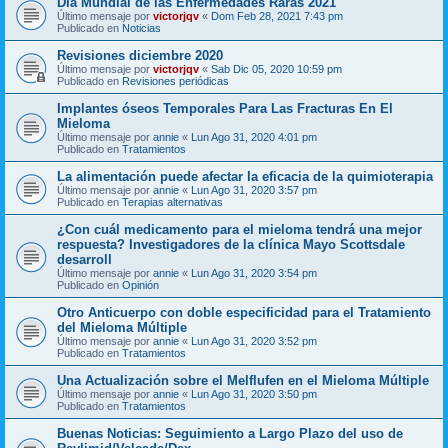
Día Mundial de las Enfermedades Raras 2021
Último mensaje por
victorjqv
«
Dom Feb 28, 2021 7:43 pm
Publicado en
Noticias
Revisiones diciembre 2020
Último mensaje por
victorjqv
«
Sab Dic 05, 2020 10:59 pm
Publicado en
Revisiones periódicas
Implantes óseos Temporales Para Las Fracturas En El
Mieloma
Último mensaje por
annie
«
Lun Ago 31, 2020 4:01 pm
Publicado en
Tratamientos
La alimentación puede afectar la eficacia de la quimioterapia
Último mensaje por
annie
«
Lun Ago 31, 2020 3:57 pm
Publicado en
Terapias alternativas
¿Con cuál medicamento para el mieloma tendrá una mejor
respuesta? Investigadores de la clínica Mayo Scottsdale
desarroll
Último mensaje por
annie
«
Lun Ago 31, 2020 3:54 pm
Publicado en
Opinión
Otro Anticuerpo con doble especificidad para el Tratamiento
del Mieloma Múltiple
Último mensaje por
annie
«
Lun Ago 31, 2020 3:52 pm
Publicado en
Tratamientos
Una Actualización sobre el Melflufen en el Mieloma Múltiple
Último mensaje por
annie
«
Lun Ago 31, 2020 3:50 pm
Publicado en
Tratamientos
Buenas Noticias: Seguimiento a Largo Plazo del uso de