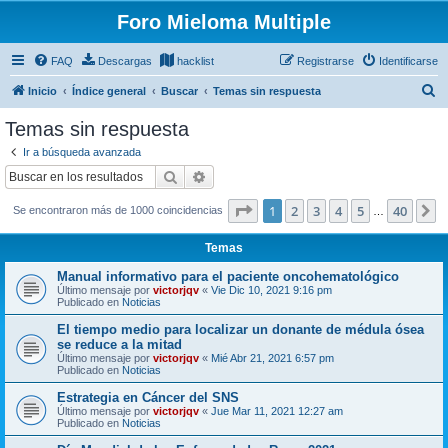
Foro Mieloma Multiple
FAQ
Descargas
hacklist
Registrarse
Identificarse
B
Inicio
Índice general
Buscar
Temas sin respuesta
u
Temas sin respuesta
s
Ir a búsqueda avanzada
c
Buscar
Búsqueda avanzada
a
Página
1
de
40
1
2
3
4
5
40
S
Se encontraron más de 1000 coincidencias
r
…
Temas
Manual informativo para el paciente oncohematológico
Último mensaje por
victorjqv
«
Vie Dic 10, 2021 9:16 pm
Publicado en
Noticias
El tiempo medio para localizar un donante de médula ósea
se reduce a la mitad
Último mensaje por
victorjqv
«
Mié Abr 21, 2021 6:57 pm
Publicado en
Noticias
Estrategia en Cáncer del SNS
Último mensaje por
victorjqv
«
Jue Mar 11, 2021 12:27 am
Publicado en
Noticias