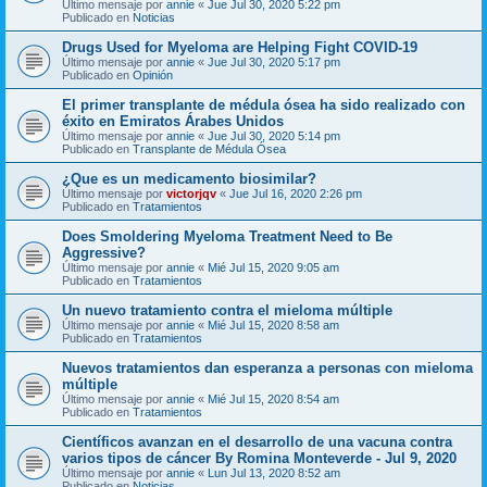
Último mensaje por
annie
«
Jue Jul 30, 2020 5:22 pm
Publicado en
Noticias
Drugs Used for Myeloma are Helping Fight COVID-19
Último mensaje por
annie
«
Jue Jul 30, 2020 5:17 pm
Publicado en
Opinión
El primer transplante de médula ósea ha sido realizado con
éxito en Emiratos Árabes Unidos
Último mensaje por
annie
«
Jue Jul 30, 2020 5:14 pm
Publicado en
Transplante de Médula Ósea
¿Que es un medicamento biosimilar?
Último mensaje por
victorjqv
«
Jue Jul 16, 2020 2:26 pm
Publicado en
Tratamientos
Does Smoldering Myeloma Treatment Need to Be
Aggressive?
Último mensaje por
annie
«
Mié Jul 15, 2020 9:05 am
Publicado en
Tratamientos
Un nuevo tratamiento contra el mieloma múltiple
Último mensaje por
annie
«
Mié Jul 15, 2020 8:58 am
Publicado en
Tratamientos
Nuevos tratamientos dan esperanza a personas con mieloma
múltiple
Último mensaje por
annie
«
Mié Jul 15, 2020 8:54 am
Publicado en
Tratamientos
Científicos avanzan en el desarrollo de una vacuna contra
varios tipos de cáncer By Romina Monteverde - Jul 9, 2020
Último mensaje por
annie
«
Lun Jul 13, 2020 8:52 am
Publicado en
Noticias