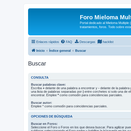
Foro Mieloma Mult
Portal dedicado al Mieloma Multiple
tratamientos, foros. Todo sobre est
Enlaces rápidos
FAQ
Descargas
hacklist
Inicio
Índice general
Buscar
Buscar
CONSULTA
Buscar palabras clave:
Escriba
+
delante de una palabra a encontrar y
-
delante de la palabra 
una lista de palabras separadas por
|
entre corchetes si solo una de el
encontrar. Emplee
*
como comodín para coincidencias parciales.
Buscar autor:
Emplee * como comodín para coincidencias parciales.
OPCIONES DE BÚSQUEDA
Buscar en Foros:
Seleccione el Foro o Foros en los que desea buscar. Para agilizar pue
subforos seleccionando el Foro padre y habilitar la búsqueda en los 