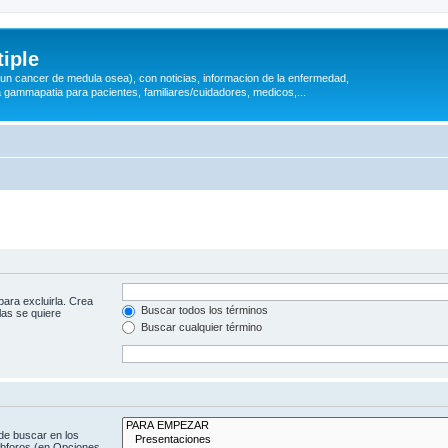
iple
 (un cancer de medula osea), con noticias, informacion de la enfermedad,
a gammapatia para pacientes, familiares/cuidadores, medicos,...
para excluirla. Crea
Buscar todos los términos
las se quiere
Buscar cualquier término
de buscar en los
subforos (en Opciones