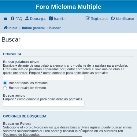
Foro Mieloma Multiple
FAQ
Descargas
hacklist
Registrarse
Identificarse
Inicio
Índice general
Buscar
Buscar
CONSULTA
Buscar palabras clave:
Escriba
+
delante de una palabra a encontrar y
-
delante de la palabra para excluirla.
Crea una lista de palabras separadas por
|
entre corchetes si solo una de ellas se
quiere encontrar. Emplee
*
como comodín para coincidencias parciales.
Buscar todos los términos
Buscar cualquier término
Buscar autor:
Emplee * como comodín para coincidencias parciales.
OPCIONES DE BÚSQUEDA
Buscar en Foros:
Seleccione el Foro o Foros en los que desea buscar. Para agilizar puede buscar en los
subforos seleccionando el Foro padre y habilitar la búsqueda en los subforos (en
Opciones de búsqueda).