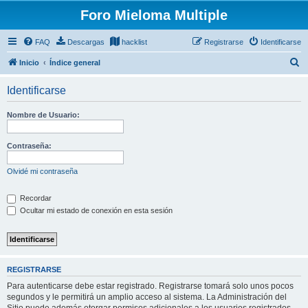
Foro Mieloma Multiple
FAQ
Descargas
hacklist
Registrarse
Identificarse
B
Inicio
Índice general
u
Identificarse
s
c
Nombre de Usuario:
a
r
Contraseña:
Olvidé mi contraseña
Recordar
Ocultar mi estado de conexión en esta sesión
REGISTRARSE
Para autenticarse debe estar registrado. Registrarse tomará solo unos pocos
segundos y le permitirá un amplio acceso al sistema. La Administración del
Sitio puede además otorgar permisos adicionales a los usuarios registrados.