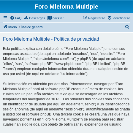
Foro Mieloma Multiple
FAQ
Descargas
hacklist
Registrarse
Identificarse
B
Inicio
Índice general
u
Foro Mieloma Multiple - Política de privacidad
s
c
Esta política explica con detalle cómo “Foro Mieloma Multiple” junto con sus
empresas asociadas (de aquí en adelante “nosotros”, “nos”, “nuestro”, “Foro
a
Mieloma Multiple”, “https://mieloma.com/foro”) y phpBB (de aquí en adelante
r
“ellos”, “sus”, “software phpBB”, “www.phpbb.com”, “phpBB Limited”, “phpBB
Teams”) emplean cualquier información obtenida durante cualquier sesión de
uso por usted (de aquí en adelante “su información”).
Su información es obtenida por dos vías. Primeramente, navegar por “Foro
Mieloma Multiple” hará al software phpBB crear un número de cookies, las
cuales son un pequeño archivo de texto que se descargan en los archivos
temporales del navegador de su PC. Las primeras dos cookies sólo contienen
un identificador de usuario (de aquí en adelante “user-id”) y un identificador de
sesión anónima (de aquí en adelante “session-id”), automáticamente asignada
a usted por el software phpBB. Una tercera cookie se creará una vez que haya
navegado por temas en “Foro Mieloma Multiple” y se emplea para registrar
cuales han sido leídos, con objeto de optimizar su experiencia de usuario.