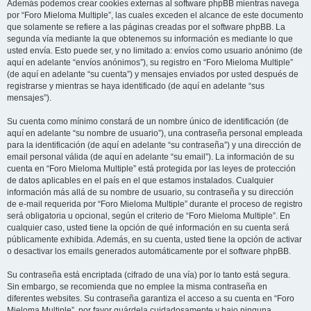
Además podemos crear cookies externas al software phpBB mientras navega
por “Foro Mieloma Multiple”, las cuales exceden el alcance de este documento
que solamente se refiere a las páginas creadas por el software phpBB. La
segunda vía mediante la que obtenemos su información es mediante lo que
usted envía. Esto puede ser, y no limitado a: envíos como usuario anónimo (de
aquí en adelante “envíos anónimos”), su registro en “Foro Mieloma Multiple”
(de aquí en adelante “su cuenta”) y mensajes enviados por usted después de
registrarse y mientras se haya identificado (de aquí en adelante “sus
mensajes”).
Su cuenta como mínimo constará de un nombre único de identificación (de
aquí en adelante “su nombre de usuario”), una contraseña personal empleada
para la identificación (de aquí en adelante “su contraseña”) y una dirección de
email personal válida (de aquí en adelante “su email”). La información de su
cuenta en “Foro Mieloma Multiple” está protegida por las leyes de protección
de datos aplicables en el país en el que estamos instalados. Cualquier
información más allá de su nombre de usuario, su contraseña y su dirección
de e-mail requerida por “Foro Mieloma Multiple” durante el proceso de registro
será obligatoria u opcional, según el criterio de “Foro Mieloma Multiple”. En
cualquier caso, usted tiene la opción de qué información en su cuenta será
públicamente exhibida. Además, en su cuenta, usted tiene la opción de activar
o desactivar los emails generados automáticamente por el software phpBB.
Su contraseña está encriptada (cifrado de una vía) por lo tanto está segura.
Sin embargo, se recomienda que no emplee la misma contraseña en
diferentes websites. Su contraseña garantiza el acceso a su cuenta en “Foro
Mieloma Multiple”, por favor guárdela cuidadosamente y bajo ninguna