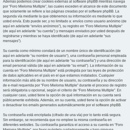
Además podemos crear cookies externas al software phpBB mientras navega
por “Foro Mieloma Multiple”, las cuales exceden el alcance de este documento
que solamente se refiere a las páginas creadas por el software phpBB. La
segunda vía mediante la que obtenemos su información es mediante lo que
usted envía. Esto puede ser, y no limitado a: envíos como usuario anónimo (de
aquí en adelante “envíos anónimos”), su registro en “Foro Mieloma Multiple”
(de aquí en adelante “su cuenta”) y mensajes enviados por usted después de
registrarse y mientras se haya identificado (de aquí en adelante “sus
mensajes”).
Su cuenta como mínimo constará de un nombre único de identificación (de
aquí en adelante “su nombre de usuario”), una contraseña personal empleada
para la identificación (de aquí en adelante “su contraseña”) y una dirección de
email personal válida (de aquí en adelante “su email”). La información de su
cuenta en “Foro Mieloma Multiple” está protegida por las leyes de protección
de datos aplicables en el país en el que estamos instalados. Cualquier
información más allá de su nombre de usuario, su contraseña y su dirección
de e-mail requerida por “Foro Mieloma Multiple” durante el proceso de registro
será obligatoria u opcional, según el criterio de “Foro Mieloma Multiple”. En
cualquier caso, usted tiene la opción de qué información en su cuenta será
públicamente exhibida. Además, en su cuenta, usted tiene la opción de activar
o desactivar los emails generados automáticamente por el software phpBB.
Su contraseña está encriptada (cifrado de una vía) por lo tanto está segura.
Sin embargo, se recomienda que no emplee la misma contraseña en
diferentes websites. Su contraseña garantiza el acceso a su cuenta en “Foro
Mieloma Multiple”, por favor guárdela cuidadosamente y bajo ninguna