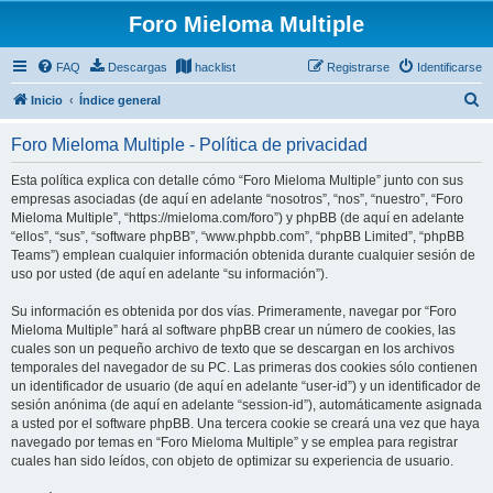
Foro Mieloma Multiple
FAQ
Descargas
hacklist
Registrarse
Identificarse
B
Inicio
Índice general
u
Foro Mieloma Multiple - Política de privacidad
s
c
Esta política explica con detalle cómo “Foro Mieloma Multiple” junto con sus
empresas asociadas (de aquí en adelante “nosotros”, “nos”, “nuestro”, “Foro
a
Mieloma Multiple”, “https://mieloma.com/foro”) y phpBB (de aquí en adelante
r
“ellos”, “sus”, “software phpBB”, “www.phpbb.com”, “phpBB Limited”, “phpBB
Teams”) emplean cualquier información obtenida durante cualquier sesión de
uso por usted (de aquí en adelante “su información”).
Su información es obtenida por dos vías. Primeramente, navegar por “Foro
Mieloma Multiple” hará al software phpBB crear un número de cookies, las
cuales son un pequeño archivo de texto que se descargan en los archivos
temporales del navegador de su PC. Las primeras dos cookies sólo contienen
un identificador de usuario (de aquí en adelante “user-id”) y un identificador de
sesión anónima (de aquí en adelante “session-id”), automáticamente asignada
a usted por el software phpBB. Una tercera cookie se creará una vez que haya
navegado por temas en “Foro Mieloma Multiple” y se emplea para registrar
cuales han sido leídos, con objeto de optimizar su experiencia de usuario.