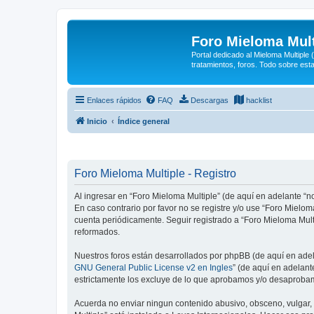
Foro Mieloma Mult
Portal dedicado al Mieloma Multiple
tratamientos, foros. Todo sobre est
Enlaces rápidos
FAQ
Descargas
hacklist
Inicio
Índice general
Foro Mieloma Multiple - Registro
Al ingresar en “Foro Mieloma Multiple” (de aquí en adelante “no
En caso contrario por favor no se registre y/o use “Foro Miel
cuenta periódicamente. Seguir registrado a “Foro Mieloma Mul
reformados.
Nuestros foros están desarrollados por phpBB (de aquí en adela
GNU General Public License v2 en Ingles
” (de aquí en adelan
estrictamente los excluye de lo que aprobamos y/o desaprobam
Acuerda no enviar ningun contenido abusivo, obsceno, vulgar, d