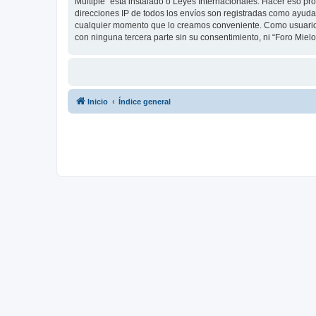
Multiple” está instalado o Leyes Internacionales. Hacer eso p
direcciones IP de todos los envíos son registradas como ayuda 
cualquier momento que lo creamos conveniente. Como usuario
con ninguna tercera parte sin su consentimiento, ni “Foro Mie
Inicio
Índice general