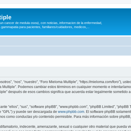
iple
 (un cancer de medula osea), con noticias, informacion de la enfermedad,
a gammapatia para pacientes, familiares/cuidadores, medicos,...
sotros”, “nos”, “nuestro”, “Foro Mieloma Multiple”, “https://mieloma.com/foro”), ust
oma Multiple”. Podemos cambiar estos términos en cualquier momento e intentaríamo
tiple” después de esos cambios significa que acuerda estar legalmente sometido a
nte “ellos”, “sus”, “software phpBB”, “www.phpbb.com”, “phpBB Limited”, “phpBB Te
te “GPL”) y puede ser descargada de
www.phpbb.com
. El software phpBB solamente
os como conductas y/o contenido permisible. Para más información sobre phpBB, p
ifamatorio, indecente, amenazante, sexual o cualquier otro material que pueda vio