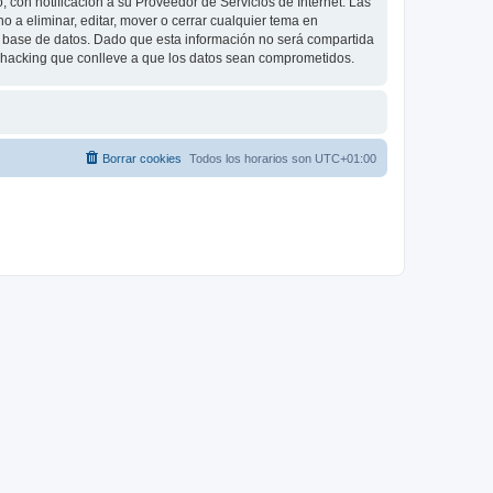
 con notificación a su Proveedor de Servicios de Internet. Las
 a eliminar, editar, mover o cerrar cualquier tema en
base de datos. Dado que esta información no será compartida
e hacking que conlleve a que los datos sean comprometidos.
Borrar cookies
Todos los horarios son
UTC+01:00