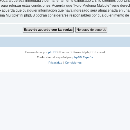
rovocará que sea inmediata y permanentemente expulsado y, si lo creemos oportuno,
para reforzar estas condiciones. Acuerda que “Foro Mieloma Multiple” tiene derecho
 acuerda que cualquier información que haya ingresado será almacenada en una 
loma Multiple” ni phpBB podrán considerarse responsables por cualquier intento d
Desarrollado por
phpBB
® Forum Software © phpBB Limited
Traducción al español por
phpBB España
Privacidad
|
Condiciones