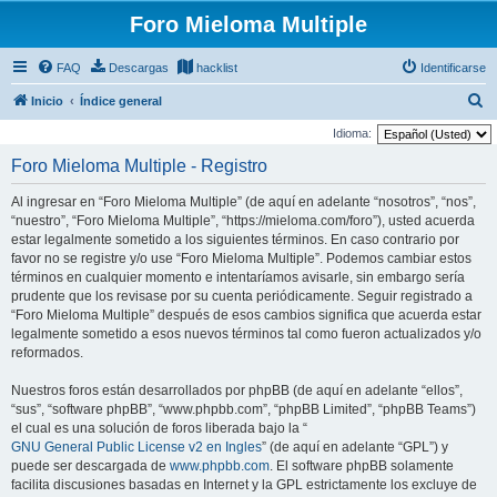
Foro Mieloma Multiple
FAQ
Descargas
hacklist
Identificarse
B
Inicio
Índice general
u
Idioma:
s
Foro Mieloma Multiple - Registro
c
Al ingresar en “Foro Mieloma Multiple” (de aquí en adelante “nosotros”, “nos”,
a
“nuestro”, “Foro Mieloma Multiple”, “https://mieloma.com/foro”), usted acuerda
r
estar legalmente sometido a los siguientes términos. En caso contrario por
favor no se registre y/o use “Foro Mieloma Multiple”. Podemos cambiar estos
términos en cualquier momento e intentaríamos avisarle, sin embargo sería
prudente que los revisase por su cuenta periódicamente. Seguir registrado a
“Foro Mieloma Multiple” después de esos cambios significa que acuerda estar
legalmente sometido a esos nuevos términos tal como fueron actualizados y/o
reformados.
Nuestros foros están desarrollados por phpBB (de aquí en adelante “ellos”,
“sus”, “software phpBB”, “www.phpbb.com”, “phpBB Limited”, “phpBB Teams”)
el cual es una solución de foros liberada bajo la “
GNU General Public License v2 en Ingles
” (de aquí en adelante “GPL”) y
puede ser descargada de
www.phpbb.com
. El software phpBB solamente
facilita discusiones basadas en Internet y la GPL estrictamente los excluye de