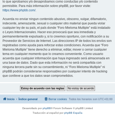
lo que aprobamos y/o desaprobamos como conductas y/o contenido
permisible. Para más información sobre phpBB, por favor visite:
https://www.phpbb.com/
.
Acuerda no enviar ningun contenido abusivo, obsceno, vulgar, difamatorio,
indecente, amenazante, sexual o cualquier otro material que pueda violar
cualquier ley de su país, el país donde “Foro Mieloma Multiple” está instalado
o Leyes Internacionales. Hacer eso provocará que sea inmediata y
permanentemente expulsado y, si lo creemos oportuno, con notificación a su
Proveedor de Servicios de Internet. Las direcciones IP de todos los envíos son
registradas como ayuda para reforzar estas condiciones. Acuerda que “Foro
Mieloma Multiple” tiene derecho a eliminar, editar, mover o cerrar cualquier
tema en cualquier momento que lo creamos conveniente. Como usuario
acuerda que cualquier información que haya ingresado será almacenada en
una base de datos. Dado que esta información no será compartida con
ninguna tercera parte sin su consentimiento, ni “Foro Mieloma Multiple” ni
phpBB podrán considerarse responsables por cualquier intento de hacking
que conlleve a que los datos sean comprometidos.
Inicio
Índice general
Borrar cookies
Todos los horarios son
UTC+01:00
Desarrollado por
phpBB
® Forum Software © phpBB Limited
Traducción al español por
phpBB España