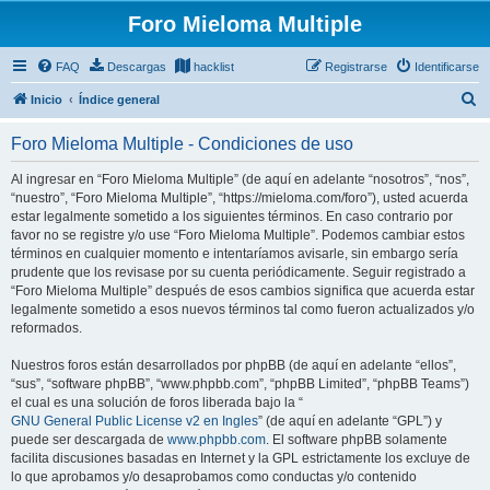
Foro Mieloma Multiple
FAQ
Descargas
hacklist
Registrarse
Identificarse
B
Inicio
Índice general
u
Foro Mieloma Multiple - Condiciones de uso
s
c
Al ingresar en “Foro Mieloma Multiple” (de aquí en adelante “nosotros”, “nos”,
“nuestro”, “Foro Mieloma Multiple”, “https://mieloma.com/foro”), usted acuerda
a
estar legalmente sometido a los siguientes términos. En caso contrario por
r
favor no se registre y/o use “Foro Mieloma Multiple”. Podemos cambiar estos
términos en cualquier momento e intentaríamos avisarle, sin embargo sería
prudente que los revisase por su cuenta periódicamente. Seguir registrado a
“Foro Mieloma Multiple” después de esos cambios significa que acuerda estar
legalmente sometido a esos nuevos términos tal como fueron actualizados y/o
reformados.
Nuestros foros están desarrollados por phpBB (de aquí en adelante “ellos”,
“sus”, “software phpBB”, “www.phpbb.com”, “phpBB Limited”, “phpBB Teams”)
el cual es una solución de foros liberada bajo la “
GNU General Public License v2 en Ingles
” (de aquí en adelante “GPL”) y
puede ser descargada de
www.phpbb.com
. El software phpBB solamente
facilita discusiones basadas en Internet y la GPL estrictamente los excluye de
lo que aprobamos y/o desaprobamos como conductas y/o contenido