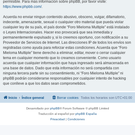
permisible. Para más información sobre phpBB, por favor visite:
https://www.phpbb.com/
.
Acuerda no enviar ningun contenido abusivo, obsceno, vulgar, difamatorio,
indecente, amenazante, sexual o cualquier otro material que pueda violar
cualquier ley de su país, el país donde “Foro Mieloma Multiple” está instalado
o Leyes Internacionales. Hacer eso provocará que sea inmediata y
permanentemente expulsado y, si lo creemos oportuno, con notificación a su
Proveedor de Servicios de Internet. Las direcciones IP de todos los envíos son
registradas como ayuda para reforzar estas condiciones. Acuerda que “Foro
Mieloma Multiple” tiene derecho a eliminar, editar, mover o cerrar cualquier
tema en cualquier momento que lo creamos conveniente. Como usuario
acuerda que cualquier información que haya ingresado será almacenada en
una base de datos. Dado que esta información no será compartida con
ninguna tercera parte sin su consentimiento, ni “Foro Mieloma Multiple” ni
phpBB podrán considerarse responsables por cualquier intento de hacking
que conlleve a que los datos sean comprometidos.
Inicio
Índice general
Borrar cookies
Todos los horarios son
UTC+01:00
Desarrollado por
phpBB
® Forum Software © phpBB Limited
Traducción al español por
phpBB España
Privacidad
|
Condiciones