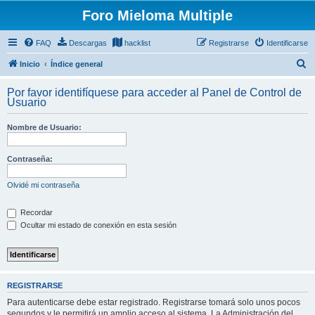
Foro Mieloma Multiple
FAQ
Descargas
hacklist
Registrarse
Identificarse
B
Inicio
Índice general
u
Por favor identifíquese para acceder al Panel de Control de
s
Usuario
c
Nombre de Usuario:
a
r
Contraseña:
Olvidé mi contraseña
Recordar
Ocultar mi estado de conexión en esta sesión
REGISTRARSE
Para autenticarse debe estar registrado. Registrarse tomará solo unos pocos
segundos y le permitirá un amplio acceso al sistema. La Administración del