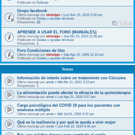
Publicado en
Noticias
Grupo facebook
Último mensaje por
victorjqv
«
Lun Nov 15, 2010 3:26 pm
Publicado en
Dudas y ayudas técnicas
Respuestas:
22
1
2
3
APRENDE A USAR EL FORO (MANUALES)
Último mensaje por
victorjqv
«
Jue Dic 23, 2010 11:36 pm
Publicado en
Dudas y ayudas técnicas
Respuestas:
1
Foro Condiciones de Uso
Último mensaje por
victorjqv
«
Sab Ago 22, 2009 12:10 am
Publicado en
Dudas y ayudas técnicas
Temas
Información de interés sobre un tratamiento con Cúrcuma
Último mensaje por
annie
«
Mié Abr 21, 2021 3:23 pm
Respuestas:
1
La alimentación puede afectar la eficacia de la quimioterapia
Último mensaje por
annie
«
Lun Ago 31, 2020 3:57 pm
Carga psicológica del COVID 19 para los pacientes con
mieloma múltiple
Último mensaje por
annie
«
Mié Jul 01, 2020 3:47 pm
Qué es la resiliencia y por qué te ayuda a vivir mejor
Último mensaje por
annie
«
Lun Feb 10, 2020 9:45 am
Pyt, una palabra danesa para combatir el estrés