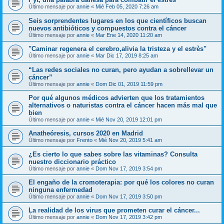
Último mensaje por
annie
«
Mié Feb 05, 2020 7:26 am
Seis sorprendentes lugares en los que científicos buscan
nuevos antibióticos y compuestos contra el cáncer
Último mensaje por
annie
«
Mar Ene 14, 2020 11:20 am
"Caminar regenera el cerebro,alivia la tristeza y el estrès"
Último mensaje por
annie
«
Mar Dic 17, 2019 8:25 am
“Las redes sociales no curan, pero ayudan a sobrellevar un
cáncer”
Último mensaje por
annie
«
Dom Dic 01, 2019 11:59 pm
Por qué algunos médicos advierten que los tratamientos
alternativos o naturistas contra el cáncer hacen más mal que
bien
Último mensaje por
annie
«
Mié Nov 20, 2019 12:01 pm
Anatheóresis, cursos 2020 en Madrid
Último mensaje por
Frento
«
Mié Nov 20, 2019 5:41 am
¿Es cierto lo que sabes sobre las vitaminas? Consulta
nuestro diccionario práctico
Último mensaje por
annie
«
Dom Nov 17, 2019 3:54 pm
El engaño de la cromoterapia: por qué los colores no curan
ninguna enfermedad
Último mensaje por
annie
«
Dom Nov 17, 2019 3:50 pm
La realidad de los virus que prometen curar el cáncer...
Último mensaje por
annie
«
Dom Nov 17, 2019 3:42 pm