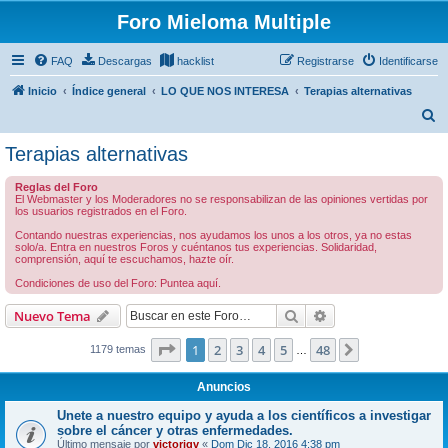
Foro Mieloma Multiple
FAQ
Descargas
hacklist
Registrarse
Identificarse
Inicio
Índice general
LO QUE NOS INTERESA
Terapias alternativas
B
u
Terapias alternativas
s
Reglas del Foro
c
El Webmaster y los Moderadores no se responsabilizan de las opiniones vertidas por
los usuarios registrados en el Foro.
a
Contando nuestras experiencias, nos ayudamos los unos a los otros, ya no estas
r
solo/a. Entra en nuestros Foros y cuéntanos tus experiencias. Solidaridad,
comprensión, aquí te escuchamos, hazte oír.
Condiciones de uso del Foro: Puntea aquí.
Buscar
Búsqueda avanzad
Nuevo Tema
Página
1
de
48
1
2
3
4
5
48
Siguiente
1179 temas
…
Anuncios
Unete a nuestro equipo y ayuda a los científicos a investigar
sobre el cáncer y otras enfermedades.
Último mensaje por
victorjqv
«
Dom Dic 18, 2016 4:38 pm