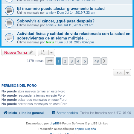
El insomnio puede afectar gravemente tu salud
Último mensaje por
annie
«
Dom Jul 14, 2019 7:33 am
Sobrevivir al cáncer, ¿qué pasa después?
Último mensaje por
annie
«
Jue Jul 11, 2019 7:33 am
Actividad física y calidad de vida relacionada con la salud en
sobrevivientes de mieloma múltiple. . .
Último mensaje por
fercu
«
Lun Jul 01, 2019 6:42 pm
Nuevo Tema
Página
1
de
48
1
2
3
4
5
48
Siguiente
1179 temas
…
Ir a
PERMISOS DEL FORO
No puede
abrir nuevos temas en este Foro
No puede
responder a temas en este Foro
No puede
editar sus mensajes en este Foro
No puede
borrar sus mensajes en este Foro
Inicio
Índice general
Borrar cookies
Todos los horarios son
UTC+01:00
Desarrollado por
phpBB
® Forum Software © phpBB Limited
Traducción al español por
phpBB España