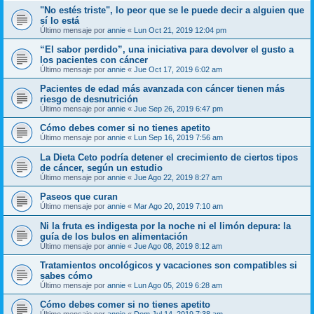
"No estés triste", lo peor que se le puede decir a alguien que
sí lo está
Último mensaje por
annie
«
Lun Oct 21, 2019 12:04 pm
“El sabor perdido”, una iniciativa para devolver el gusto a
los pacientes con cáncer
Último mensaje por
annie
«
Jue Oct 17, 2019 6:02 am
Pacientes de edad más avanzada con cáncer tienen más
riesgo de desnutrición
Último mensaje por
annie
«
Jue Sep 26, 2019 6:47 pm
Cómo debes comer si no tienes apetito
Último mensaje por
annie
«
Lun Sep 16, 2019 7:56 am
La Dieta Ceto podría detener el crecimiento de ciertos tipos
de cáncer, según un estudio
Último mensaje por
annie
«
Jue Ago 22, 2019 8:27 am
Paseos que curan
Último mensaje por
annie
«
Mar Ago 20, 2019 7:10 am
Ni la fruta es indigesta por la noche ni el limón depura: la
guía de los bulos en alimentación
Último mensaje por
annie
«
Jue Ago 08, 2019 8:12 am
Tratamientos oncológicos y vacaciones son compatibles si
sabes cómo
Último mensaje por
annie
«
Lun Ago 05, 2019 6:28 am
Cómo debes comer si no tienes apetito
Último mensaje por
annie
«
Dom Jul 14, 2019 7:38 am