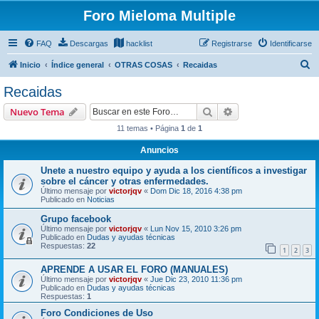
Foro Mieloma Multiple
FAQ
Descargas
hacklist
Registrarse
Identificarse
B
Inicio
Índice general
OTRAS COSAS
Recaidas
u
Recaidas
s
Buscar
Búsqueda avanzad
Nuevo Tema
c
11 temas • Página
1
de
1
a
Anuncios
r
Unete a nuestro equipo y ayuda a los científicos a investigar
sobre el cáncer y otras enfermedades.
Último mensaje por
victorjqv
«
Dom Dic 18, 2016 4:38 pm
Publicado en
Noticias
Grupo facebook
Último mensaje por
victorjqv
«
Lun Nov 15, 2010 3:26 pm
Publicado en
Dudas y ayudas técnicas
Respuestas:
22
1
2
3
APRENDE A USAR EL FORO (MANUALES)
Último mensaje por
victorjqv
«
Jue Dic 23, 2010 11:36 pm
Publicado en
Dudas y ayudas técnicas
Respuestas:
1
Foro Condiciones de Uso