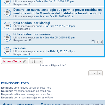
Último mensaje por
Julia
«
Mar Jun 21, 2016 2:52 pm
Respuestas:
5
Desarrollan nueva tecnología que permite prever recaídas en
mieloma múltiple Miembros del Instituto de Investigación Bi
Último mensaje por
annie
«
Lun Oct 26, 2015 6:35 pm
Hola a todos, por Mariagi
Último mensaje por
annie
«
Sab Sep 12, 2015 2:02 pm
Respuestas:
2
Hola a todos, por marimar
Último mensaje por
annie
«
Jue Mar 05, 2015 4:57 pm
Respuestas:
10
1
2
recaidas
Último mensaje por
tamar
«
Jue Feb 19, 2015 5:45 pm
Respuestas:
1
Nuevo Tema
11 temas • Página
1
de
1
Ir a
PERMISOS DEL FORO
No puede
abrir nuevos temas en este Foro
No puede
responder a temas en este Foro
No puede
editar sus mensajes en este Foro
No puede
borrar sus mensajes en este Foro
Inicio
Índice general
Borrar cookies
Todos los horarios son
UTC+01:00