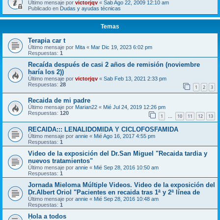
Último mensaje por
victorjqv
«
Sab Ago 22, 2009 12:10 am
Publicado en
Dudas y ayudas técnicas
Temas
Terapia car t
Último mensaje por
Mita
«
Mar Dic 19, 2023 6:02 pm
Respuestas:
1
Recaída después de casi 2 años de remisión (noviembre
haría los 2))
Último mensaje por
victorjqv
«
Sab Feb 13, 2021 2:33 pm
Respuestas:
28
1
2
3
Recaida de mi padre
Último mensaje por
Marian22
«
Mié Jul 24, 2019 12:26 pm
Respuestas:
120
1
10
11
12
13
…
RECAIDA::: LENALIDOMIDA Y CICLOFOSFAMIDA
Último mensaje por
annie
«
Mié Ago 16, 2017 4:55 pm
Respuestas:
1
Video de la exposición del Dr.San Miguel "Recaida tardia y
nuevos tratamientos"
Último mensaje por
annie
«
Mié Sep 28, 2016 10:50 am
Respuestas:
1
Jornada Mieloma Múltiple Videos. Video de la exposición del
Dr.Albert Oriol "Pacientes en recaida tras 1ª y 2ª línea de
Último mensaje por
annie
«
Mié Sep 28, 2016 10:48 am
Respuestas:
1
Hola a todos