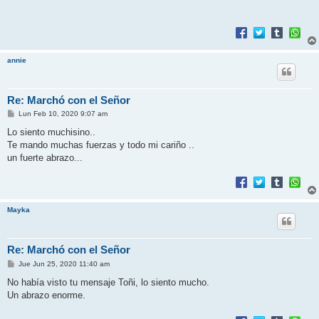
a
j
e
annie
Re: Marchó con el Señor
M
Lun Feb 10, 2020 9:07 am
e
n
Lo siento muchisino..
s
Te mando muchas fuerzas y todo mi cariño ..
a
j
un fuerte abrazo...
e
Mayka
Re: Marchó con el Señor
M
Jue Jun 25, 2020 11:40 am
e
n
No había visto tu mensaje Toñi, lo siento mucho.
s
Un abrazo enorme.
a
j
e