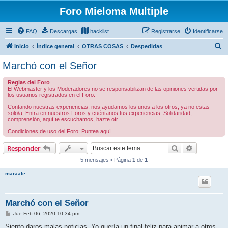
Foro Mieloma Multiple
FAQ
Descargas
hacklist
Registrarse
Identificarse
B
Inicio
Índice general
OTRAS COSAS
Despedidas
u
Marchó con el Señor
s
Reglas del Foro
c
El Webmaster y los Moderadores no se responsabilizan de las opiniones vertidas por
los usuarios registrados en el Foro.
a
Contando nuestras experiencias, nos ayudamos los unos a los otros, ya no estas
r
solo/a. Entra en nuestros Foros y cuéntanos tus experiencias. Solidaridad,
comprensión, aquí te escuchamos, hazte oír.
Condiciones de uso del Foro: Puntea aquí.
Buscar
Búsqueda 
Responder
5 mensajes • Página
1
de
1
maraale
Marchó con el Señor
M
Jue Feb 06, 2020 10:34 pm
e
n
Siento daros malas noticias. Yo quería un final feliz para animar a otros.