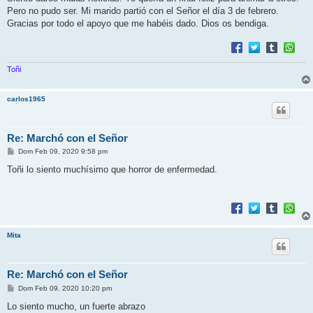
s
Pero no pudo ser. Mi marido partió con el Señor el día 3 de febrero.
a
j
Gracias por todo el apoyo que me habéis dado. Dios os bendiga.
e
Toñi
carlos1965
Re: Marchó con el Señor
M
Dom Feb 09, 2020 9:58 pm
e
n
Toñi lo siento muchísimo que horror de enfermedad.
s
a
j
e
Mita
Re: Marchó con el Señor
M
Dom Feb 09, 2020 10:20 pm
e
n
Lo siento mucho, un fuerte abrazo
s