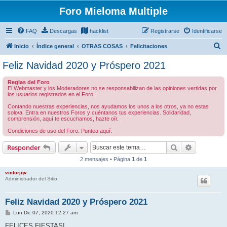
Foro Mieloma Multiple
FAQ
Descargas
hacklist
Registrarse
Identificarse
B
Inicio
Índice general
OTRAS COSAS
Felicitaciones
u
Feliz Navidad 2020 y Próspero 2021
s
Reglas del Foro
c
El Webmaster y los Moderadores no se responsabilizan de las opiniones vertidas por
los usuarios registrados en el Foro.
a
Contando nuestras experiencias, nos ayudamos los unos a los otros, ya no estas
r
solo/a. Entra en nuestros Foros y cuéntanos tus experiencias. Solidaridad,
comprensión, aquí te escuchamos, hazte oír.
Condiciones de uso del Foro: Puntea aquí.
Buscar
Búsqueda 
Responder
2 mensajes • Página
1
de
1
victorjqv
Administrador del Sitio
Feliz Navidad 2020 y Próspero 2021
M
Lun Dic 07, 2020 12:27 am
e
n
FELICES FIESTAS!