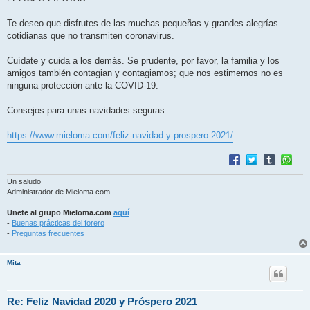
s
a
j
Te deseo que disfrutes de las muchas pequeñas y grandes alegrías
e
cotidianas que no transmiten coronavirus.
Cuídate y cuida a los demás. Se prudente, por favor, la familia y los
amigos también contagian y contagiamos; que nos estimemos no es
ninguna protección ante la COVID-19.
Consejos para unas navidades seguras:
https://www.mieloma.com/feliz-navidad-y-prospero-2021/
Un saludo
Administrador de Mieloma.com
Unete al grupo Mieloma.com
aquí
-
Buenas prácticas del forero
-
Preguntas frecuentes
Mita
Re: Feliz Navidad 2020 y Próspero 2021