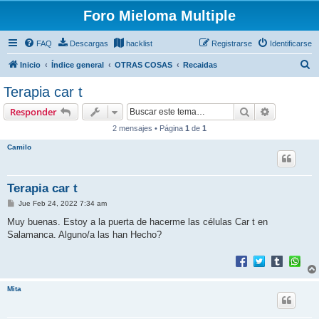
Foro Mieloma Multiple
FAQ
Descargas
hacklist
Registrarse
Identificarse
B
Inicio
Índice general
OTRAS COSAS
Recaidas
u
Terapia car t
s
Buscar
Búsqueda 
Responder
c
2 mensajes • Página
1
de
1
a
Camilo
r
Terapia car t
M
Jue Feb 24, 2022 7:34 am
e
n
Muy buenas. Estoy a la puerta de hacerme las células Car t en
s
Salamanca. Alguno/a las han Hecho?
a
j
e
Mita