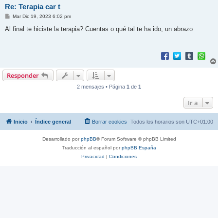
Re: Terapia car t
M
Mar Dic 19, 2023 6:02 pm
e
n
Al final te hiciste la terapia? Cuentas o qué tal te ha ido, un abrazo
s
a
j
e
Responder
2 mensajes • Página
1
de
1
Ir a
Inicio
Índice general
Borrar cookies
Todos los horarios son
UTC+01:00
Desarrollado por
phpBB
® Forum Software © phpBB Limited
Traducción al español por
phpBB España
Privacidad
|
Condiciones